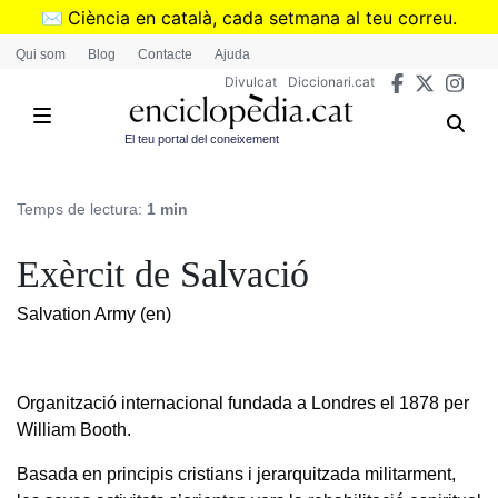
Vés
✉️
Ciència en català, cada setmana al teu correu.
al
➜
Subscriu-te al butlletí de Divulcat
.
Qui som
Blog
Contacte
Ajuda
contingut
Divulcat
Diccionari.cat
El teu portal del coneixement
Temps de lectura:
1 min
Exèrcit de Salvació
Salvation Army (en)
Organització internacional fundada a Londres el 1878 per
William Booth.
Basada en principis cristians i jerarquitzada militarment,