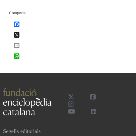
Compartiu
Facebook
X
Email
WhatsApp
Segells editorials