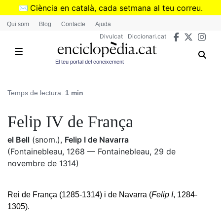
Vés
✉️
Ciència en català, cada setmana al teu correu.
al
➜
Subscriu-te al butlletí de Divulcat
.
Qui som
Blog
Contacte
Ajuda
contingut
Divulcat
Diccionari.cat
El teu portal del coneixement
Temps de lectura:
1 min
Felip IV de França
el Bell
(snom.)
,
Felip I de Navarra
(Fontainebleau, 1268 — Fontainebleau, 29 de
novembre de 1314)
Rei de França (1285-1314) i de Navarra (
Felip I
, 1284-
1305).