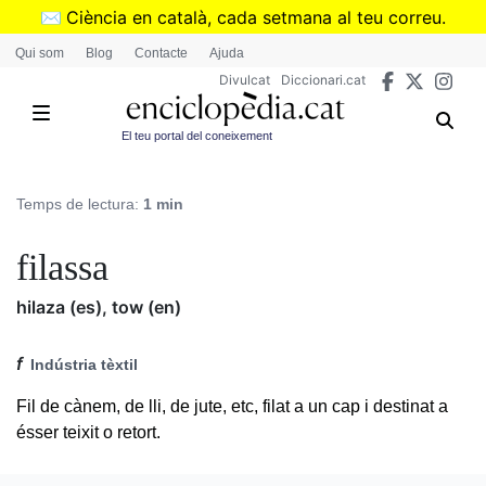
Vés
✉️
Ciència en català, cada setmana al teu correu.
al
➜
Subscriu-te al butlletí de Divulcat
.
Qui som
Blog
Contacte
Ajuda
contingut
Divulcat
Diccionari.cat
El teu portal del coneixement
Temps de lectura:
1 min
filassa
hilaza (es), tow (en)
f
Indústria tèxtil
Fil de cànem, de lli, de jute, etc, filat a un cap i destinat a
ésser teixit o retort.