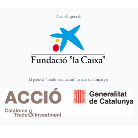
Amb el suport de:
El projecte "També recomanem" ha estat cofinançat per: