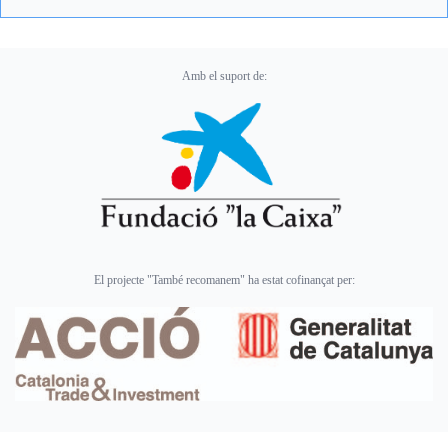
Amb el suport de:
El projecte "També recomanem" ha estat cofinançat per: