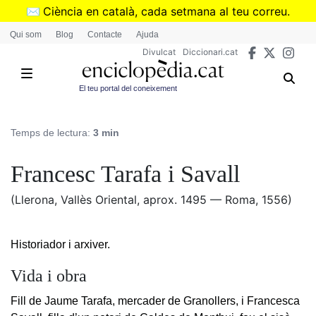
Vés
✉️
Ciència en català, cada setmana al teu correu.
al
➜
Subscriu-te al butlletí de Divulcat
.
Qui som
Blog
Contacte
Ajuda
contingut
Divulcat
Diccionari.cat
El teu portal del coneixement
Temps de lectura:
3 min
Francesc Tarafa i Savall
(Llerona, Vallès Oriental, aprox. 1495 — Roma, 1556)
Historiador i arxiver.
Vida i obra
Fill de Jaume Tarafa, mercader de Granollers, i Francesca