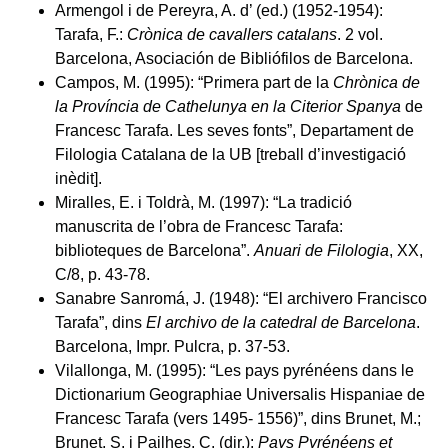
Armengol i de Pereyra, A. d’ (ed.) (1952-1954):
Tarafa, F.:
Crònica de cavallers catalans
. 2 vol.
Barcelona, Asociación de Bibliófilos de Barcelona.
Campos, M. (1995): “Primera part de la
Chrònica de
la Província de Cathelunya en la Citerior Spanya
de
Francesc Tarafa. Les seves fonts”, Departament de
Filologia Catalana de la UB [treball d’investigació
inèdit].
Miralles, E. i Toldrà, M. (1997): “La tradició
manuscrita de l’obra de Francesc Tarafa:
biblioteques de Barcelona”.
Anuari de Filologia
, XX,
C/8, p. 43-78.
Sanabre Sanromá, J. (1948): “El archivero Francisco
Tarafa”, dins
El archivo de la catedral de Barcelona
.
Barcelona, Impr. Pulcra, p. 37-53.
Vilallonga, M. (1995): “Les pays pyrénéens dans le
Dictionarium Geographiae Universalis Hispaniae de
Francesc Tarafa (vers 1495- 1556)”, dins Brunet, M.;
Brunet, S. i Pailhes, C. (dir.):
Pays Pyrénéens et