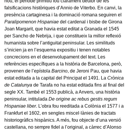
nou, el període primitiu fou clarament deutor de les
falsificacions històriques d’Annio de Viterbo. En canvi, la
presència cartaginesa i la dominació romana seguiren el
Paralipomenon Hispaniae
del cardenal i bisbe de Girona
Joan Margarit, que havia estat editat a Granada el 1545
per Sancho de Nebrija, i que constitueix la millor reflexió
humanista sobre l’antiguitat peninsular. Les similituds
s’inicien ja en l’esquema expositiu i tenen notables
concrecions en el desenvolupament del text. Les
referències específiques a la història de Barcelona, però,
provenen de l’epístola
Barcino
, de Jeroni Pau, que havia
estat editada a la capital del Principat el 1491. La
Crònica
de Catalunya
de Tarafa no ha estat editada fins al final del
segle XX. També el 1553 publicà, a Anvers, una història
peninsular, intitulada
De origine ac rebus gestis regum
Hispaniae liber
. L’obra fou reeditada a Colònia el 1577 i a
Frankfurt el 1602, en sengles miscel·lànies de tractats
historiogràfics hispànics. A més, fou objecte d’una versió
castellana, no sempre fidel a l’original, a càrrec d’Alonso