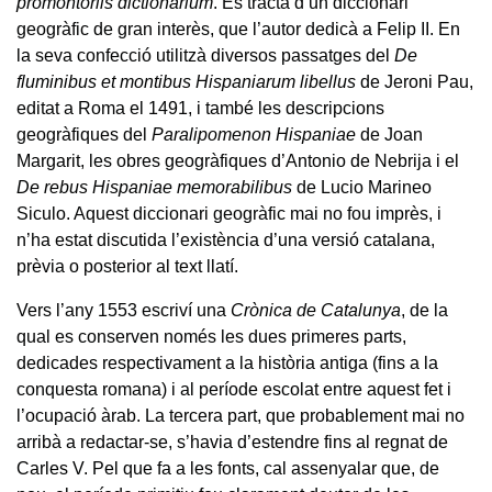
promontoriis dictionarium
. Es tracta d’un diccionari
geogràfic de gran interès, que l’autor dedicà a Felip II. En
la seva confecció utilitzà diversos passatges del
De
fluminibus et montibus Hispaniarum libellus
de Jeroni Pau,
editat a Roma el 1491, i també les descripcions
geogràfiques del
Paralipomenon Hispaniae
de Joan
Margarit, les obres geogràfiques d’Antonio de Nebrija i el
De rebus Hispaniae memorabilibus
de Lucio Marineo
Siculo. Aquest diccionari geogràfic mai no fou imprès, i
n’ha estat discutida l’existència d’una versió catalana,
prèvia o posterior al text llatí.
Vers l’any 1553 escriví una
Crònica de Catalunya
, de la
qual es conserven només les dues primeres parts,
dedicades respectivament a la història antiga (fins a la
conquesta romana) i al període escolat entre aquest fet i
l’ocupació àrab. La tercera part, que probablement mai no
arribà a redactar-se, s’havia d’estendre fins al regnat de
Carles V. Pel que fa a les fonts, cal assenyalar que, de