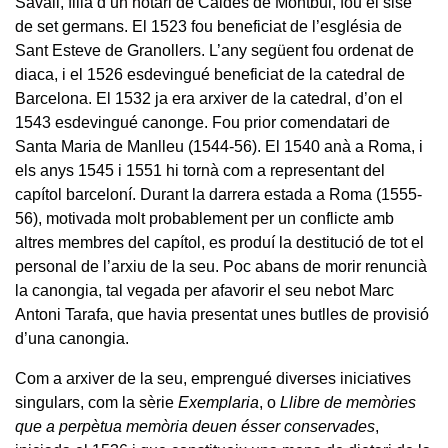
Savall, filla d’un notari de Caldes de Montbui, fou el sisè
de set germans. El 1523 fou beneficiat de l’església de
Sant Esteve de Granollers. L’any següent fou ordenat de
diaca, i el 1526 esdevingué beneficiat de la catedral de
Barcelona. El 1532 ja era arxiver de la catedral, d’on el
1543 esdevingué canonge. Fou prior comendatari de
Santa Maria de Manlleu (1544-56). El 1540 anà a Roma, i
els anys 1545 i 1551 hi tornà com a representant del
capítol barceloní. Durant la darrera estada a Roma (1555-
56), motivada molt probablement per un conflicte amb
altres membres del capítol, es produí la destitució de tot el
personal de l’arxiu de la seu. Poc abans de morir renuncià
la canongia, tal vegada per afavorir el seu nebot Marc
Antoni Tarafa, que havia presentat unes butlles de provisió
d’una canongia.
Com a arxiver de la seu, emprengué diverses iniciatives
singulars, com la sèrie
Exemplaria
, o
Llibre de memòries
que a perpètua memòria deuen ésser conservades
,