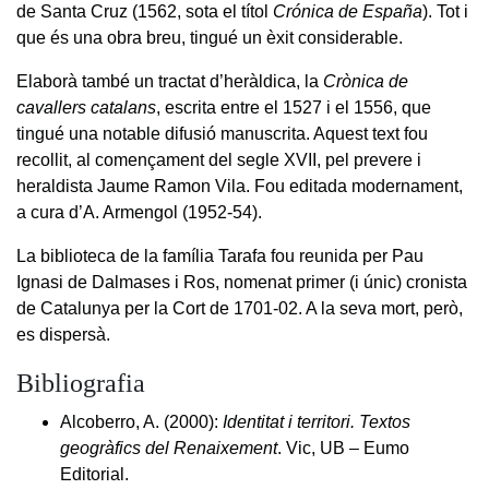
de Santa Cruz (1562, sota el títol
Crónica de España
). Tot i
que és una obra breu, tingué un èxit considerable.
Elaborà també un tractat d’heràldica, la
Crònica de
cavallers catalans
, escrita entre el 1527 i el 1556, que
tingué una notable difusió manuscrita. Aquest text fou
recollit, al començament del segle XVII, pel prevere i
heraldista Jaume Ramon Vila. Fou editada modernament,
a cura d’A. Armengol (1952-54).
La biblioteca de la família Tarafa fou reunida per Pau
Ignasi de Dalmases i Ros, nomenat primer (i únic) cronista
de Catalunya per la Cort de 1701-02. A la seva mort, però,
es dispersà.
Bibliografia
Alcoberro, A. (2000):
Identitat i territori. Textos
geogràfics del Renaixement
. Vic, UB – Eumo
Editorial.