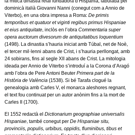
la mítica dinastia reial fundadora d’Hispània, fabulada pel
dominicà italià Giovanni Nanni (conegut com a Annio de
Viterbo), en una obra impresa a Roma:
De primis
temporibus et quatuor et viginti regibus primus Hispaniae
et eius antiquitate
, inclòs en l’obra
Commentaria super
opera auctorum divesorum de antiquitatibus loquentium
(1498). La dinastia s’hauria iniciat amb Túbal, net de Noè,
el tercer mil·lenni abans de Crist, i s’hauria perllongat, amb
24 sobirans, fins al segle XII abans de Crist. La mitologia
ideada per Annio de Viterbo s’introduí a la Corona d’Aragó
amb l’obra de Pere Antoni Beuter
Primera part de la
Història de València
(1538). Si bé Tarafa clogué la
genealogia amb Carles V, el monarca aleshores regnant,
el text fou continuat per un autor anònim fins a la mort de
Carles II (1700).
El 1552 redactà el
Dictionarium geographiae universalis
Hispaniae
, també conegut per
De Hispaniae situ,
provinciis, populis, urbibus, oppidis, fluminibus, tibus et