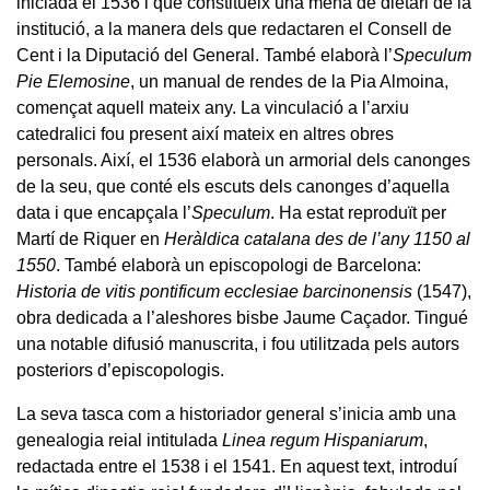
iniciada el 1536 i que constitueix una mena de dietari de la
institució, a la manera dels que redactaren el Consell de
Cent i la Diputació del General. També elaborà l’
Speculum
Pie Elemosine
, un manual de rendes de la Pia Almoina,
començat aquell mateix any. La vinculació a l’arxiu
catedralici fou present així mateix en altres obres
personals. Així, el 1536 elaborà un armorial dels canonges
de la seu, que conté els escuts dels canonges d’aquella
data i que encapçala l’
Speculum
. Ha estat reproduït per
Martí de Riquer en
Heràldica catalana des de l’any 1150 al
1550
. També elaborà un episcopologi de Barcelona:
Historia de vitis pontificum ecclesiae barcinonensis
(1547),
obra dedicada a l’aleshores bisbe Jaume Caçador. Tingué
una notable difusió manuscrita, i fou utilitzada pels autors
posteriors d’episcopologis.
La seva tasca com a historiador general s’inicia amb una
genealogia reial intitulada
Linea regum Hispaniarum
,
redactada entre el 1538 i el 1541. En aquest text, introduí