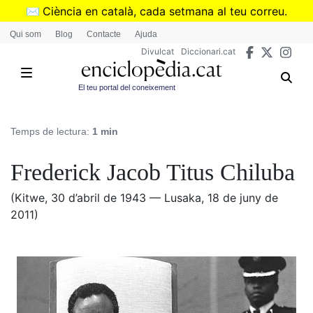
Vés
✉️
Ciència en català, cada setmana al teu correu.
al
➜
Subscriu-te al butlletí de Divulcat
.
Qui som
Blog
Contacte
Ajuda
contingut
Divulcat
Diccionari.cat
El teu portal del coneixement
Temps de lectura:
1 min
Frederick Jacob Titus Chiluba
(Kitwe, 30 d’abril de 1943 — Lusaka, 18 de juny de
2011)