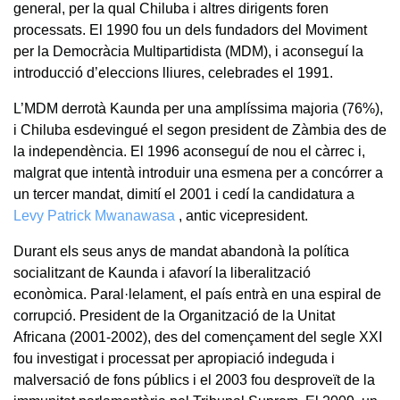
general, per la qual Chiluba i altres dirigents foren
processats. El 1990 fou un dels fundadors del Moviment
per la Democràcia Multipartidista (MDM), i aconseguí la
introducció d’eleccions lliures, celebrades el 1991.
L’MDM derrotà Kaunda per una amplíssima majoria (76%),
i Chiluba esdevingué el segon president de Zàmbia des de
la independència. El 1996 aconseguí de nou el càrrec i,
malgrat que intentà introduir una esmena per a concórrer a
un tercer mandat, dimití el 2001 i cedí la candidatura a
Levy Patrick Mwanawasa
, antic vicepresident.
Durant els seus anys de mandat abandonà la política
socialitzant de Kaunda i afavorí la liberalització
econòmica. Paral·lelament, el país entrà en una espiral de
corrupció. President de la Organització de la Unitat
Africana (2001-2002), des del començament del segle XXI
fou investigat i processat per apropiació indeguda i
malversació de fons públics i el 2003 fou desproveït de la