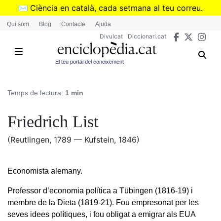
Vés
✉️
Ciència en català, cada setmana al teu correu.
al
➜
Subscriu-te al butlletí de Divulcat
.
Qui som
Blog
Contacte
Ajuda
contingut
Divulcat
Diccionari.cat
El teu portal del coneixement
Temps de lectura:
1 min
Friedrich List
(Reutlingen, 1789 — Kufstein, 1846)
Economista alemany.
Professor d’economia política a Tübingen (1816-19) i
membre de la Dieta (1819-21). Fou empresonat per les
seves idees polítiques, i fou obligat a emigrar als EUA