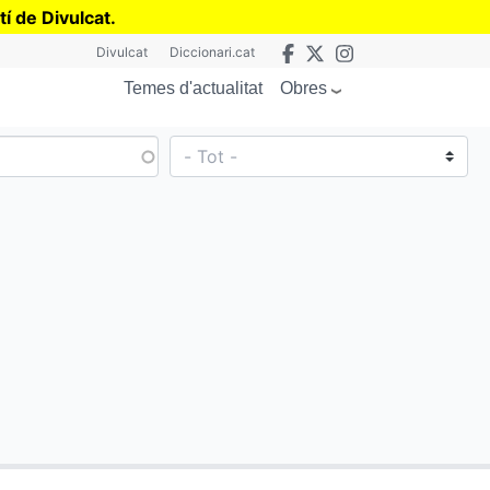
tí de Divulcat
.
Divulcat
Diccionari.cat
Obres
Temes d'actualitat