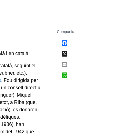
Compartiu
Facebook
X
alà i en català.
Email
català, seguint el
ubner, etc.),
WhatsApp
ó
. Fou dirigida per
 un consell directiu
enguer), Miquel
tot, a Riba (que,
dació), es donaren
odèliques,
l 1986), han
olum del 1942 que