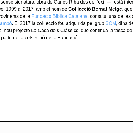
sense signatura, obra de Carles Riba des de l’exili— restà int
Del 1999 al 2017, amb el nom de
Col·lecció Bernat Metge
, qu
provinents de la
Fundació Bíblica Catalana
, constituí una de le
 Cambó
. El 2017 la col·lecció fou adquirida pel grup
SOM
, dins d
el nou projecte La Casa dels Clàssics, que continua la tasca de 
 partir de la col·lecció de la Fundació.