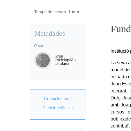
Temps de lectura:
1 min
Fund
Metadades
Obra
Institució
La seva ac
model de 
iniciada e
Joan Estel
integrat,
Dolç, Jos
Contacteu amb
amb Joaqui
Enciclopèdia.cat
cursos i 
publicade
contribuït