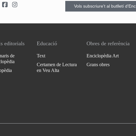
Vols subscriure't al butlletí d'En
s editorials
Educació
Obres de referència
naris de
Text
Enciclopèdia Art
clopèdia
Certamen de Lectura
Grans obres
opèdia
en Veu Alta