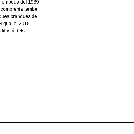
errompuda del 1939
e comprenia també
s dues branques de
el qual el 2018
difusió dels