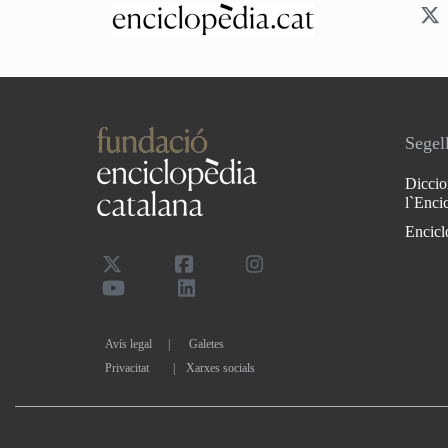
Segell
Diccio
l`Enci
Encicl
Avís legal
Galetes
Privacitat
|
Xarxes socials