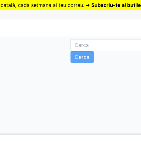
Vés
 català, cada setmana al teu correu.
➜
Subscriu-te al butlle
al
contingut