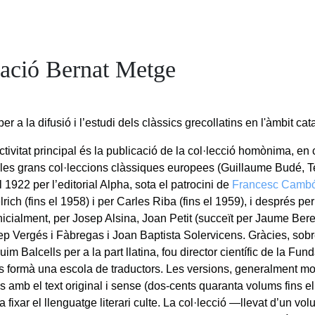
ació Bernat Metge
 per a la difusió i l’estudi dels clàssics grecollatins en l'àmbit cat
tivitat principal és la publicació de la col·lecció homònima, en 
les grans col·leccions clàssiques europees (Guillaume Budé, Te
l 1922 per l’editorial Alpha, sota el patrocini de
Francesc Camb
rich (fins el 1958) i per Carles Riba (fins el 1959), i després per
 inicialment, per Josep Alsina, Joan Petit (succeït per Jaume Ber
ep Vergés i Fàbregas i Joan Baptista Solervicens. Gràcies, sobre
m Balcells per a la part llatina, fou director científic de la Fun
es formà una escola de traductors. Les versions, generalment m
s amb el text original i sense (dos-cents quaranta volums fins e
 a fixar el llenguatge literari culte. La col·lecció —llevat d’un v