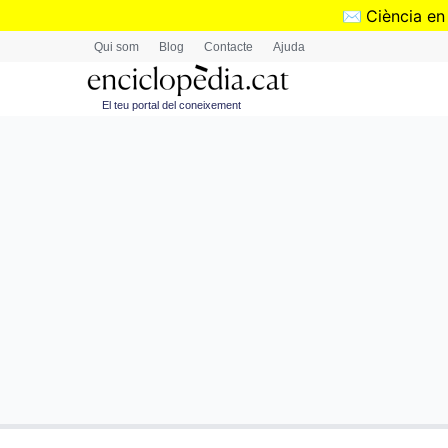
✉️
Ciència en
Qui som
Blog
Contacte
Ajuda
El teu portal del coneixement