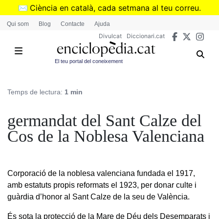
Vés
✉️
Ciència en català, cada setmana al teu correu.
al
➜
Subscriu-te al butlletí de Divulcat
.
Qui som
Blog
Contacte
Ajuda
contingut
Divulcat
Diccionari.cat
El teu portal del coneixement
Temps de lectura:
1 min
germandat del Sant Calze del
Cos de la Noblesa Valenciana
Corporació de la noblesa valenciana fundada el 1917,
amb estatuts propis reformats el 1923, per donar culte i
guàrdia d’honor al Sant Calze de la seu de València.
És sota la protecció de la Mare de Déu dels Desemparats i