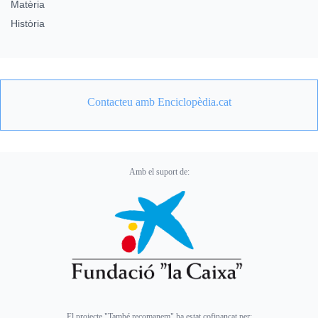
Matèria
Història
Contacteu amb Enciclopèdia.cat
Amb el suport de:
El projecte "També recomanem" ha estat cofinançat per: