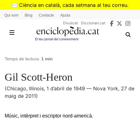
Vés
✉️
Ciència en català, cada setmana al teu correu.
al
➜
Subscriu-te al butlletí de Divulcat
.
Qui som
Blog
Contacte
Ajuda
contingut
Divulcat
Diccionari.cat
El teu portal del coneixement
Temps de lectura:
1 min
Gil Scott-Heron
(Chicago, Illinois, 1 d’abril de 1949 — Nova York, 27 de
maig de 2011)
Músic, intèrpret i escriptor nord-americà.