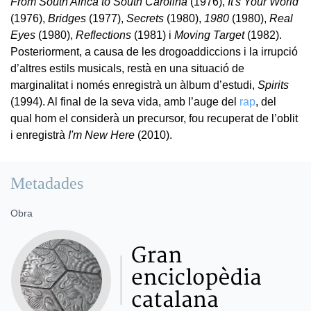
From South Africa to South Carolina
(1976),
It's Your World
(1976),
Bridges
(1977),
Secrets
(1980),
1980
(1980),
Real
Eyes
(1980),
Reflections
(1981) i
Moving Target
(1982).
Posteriorment, a causa de les drogoaddiccions i la irrupció
d’altres estils musicals, restà en una situació de
marginalitat i només enregistrà un àlbum d’estudi,
Spirits
(1994). Al final de la seva vida, amb l’auge del
rap
, del
qual hom el considerà un precursor, fou recuperat de l’oblit
i enregistrà
I'm New Here
(2010).
Metadades
Obra