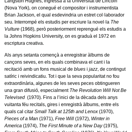
Langston Hughes, ingressà a la Universitat de Lincoln
(Nova York), on conegué el compositor i instrumentista
Brian Jackson, el qual esdevindria un estret col·laborador
seu. Interrompé els estudis per escriure la novel·la
The
Vulture
(1968), però posteriorment reprengué els estudis a
la Johns Hopkins University, on es graduà el 1972 en
escriptura creativa.
Als anys setanta començà a enregistrar àlbums de
cançons seves, en els quals combinava el cant i la
recitació amb un fons musical de
blues
i
jazz
, de contingut
satíric i reivindicatiu. Tot i que la seva popularitat no fou
extraordinària, algunes de les seves peces obtingueren
una gran difusió, especialment
The Revolution Will Not Be
Televised
(1970). Fins a l’inici de la dècada dels anys
vuitanta féu recitals, gires i enregistrà àlbums, entre els
quals cal citar
Small Talk at 125th and Lenox
(1970),
Pieces of a Man
(1971),
Free Will
(1972),
Winter in
America
(1974),
The First Minute of a New Day
(1975),