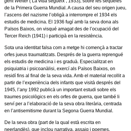
geht Weiter
(‘La vida segueix’, 1933), sobre les seqüeles
de la Primera Guerra Mundial. A causa del seu origen jueu,
l’ascens del nazisme l’obligà a interrompre el 1934 els
estudis de medicina. El 1936 fugí amb la seva dona als
Països Baixos, on visqué amagat des de l’ocupació del
Tercer Reich (1941) i participà en la resistència.
Sota una identitat falsa com a metge hi començà a tractar
orfes jueus traumatitzats. Després de la guerra reprengué
els estudis de medicina i es graduà. Especialitzat en
psiquiatria i psicoanàlisi, exercí als Països Baixos, on
residí fins al final de la seva vida. Amb el material recollit a
partir de l’experiència dels infants que visità després del
1945, l’any 1992 publicà un important estudi sobre els
traumes psicològics en els orfes de guerra, que també li
serví per a l’elaboració de la seva obra literària, centrada
en l’antisemitisme durant la Segona Guerra Mundial.
De la seva obra (part de la qual està escrita en
neerlandès), que inclou narrativa, assaig i poemes,