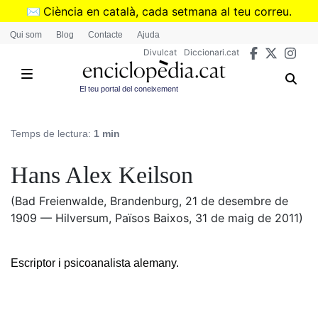
Vés
✉️
Ciència en català, cada setmana al teu correu.
al
➜
Subscriu-te al butlletí de Divulcat
.
Qui som
Blog
Contacte
Ajuda
contingut
Divulcat
Diccionari.cat
El teu portal del coneixement
Temps de lectura:
1 min
Hans Alex Keilson
(Bad Freienwalde, Brandenburg, 21 de desembre de
1909 — Hilversum, Països Baixos, 31 de maig de 2011)
Escriptor i psicoanalista alemany.