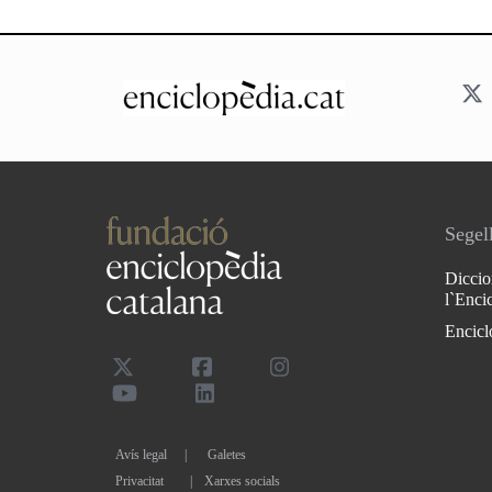
Segell
Diccio
l`Enci
Encicl
Avís legal
Galetes
Privacitat
|
Xarxes socials