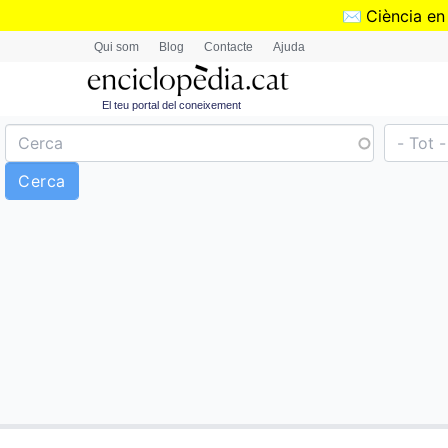
✉️
Ciència en
Qui som
Blog
Contacte
Ajuda
El teu portal del coneixement