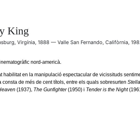
y King
nsburg, Virgínia, 1888 — Valle San Fernando, Califòrnia, 198
cinematogràfic nord-americà.
t habilitat en la manipulació espectacular de vicissituds sentim
a consta de més de cent títols, entre els quals sobresurten
Stell
Heaven
(1937),
The Gunfighter
(1950) i
Tender is the Night
(1961