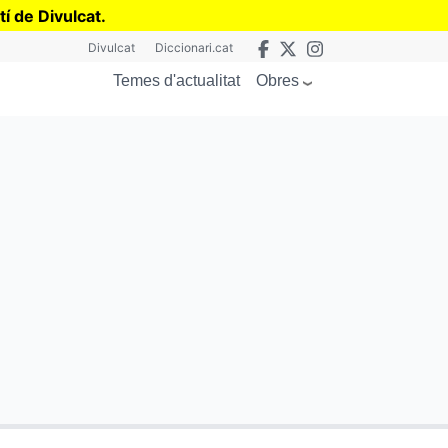
tí de Divulcat
.
Divulcat
Diccionari.cat
Obres
Temes d'actualitat