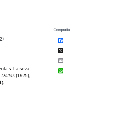
Compartiu
2)
Facebook
X
Email
entals. La seva
WhatsApp
a Dallas
(1925),
).