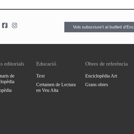
Vols subscriure't al butlletí d'En
s editorials
Educació
Obres de referència
naris de
Text
Enciclopèdia Art
clopèdia
Certamen de Lectura
Grans obres
opèdia
en Veu Alta