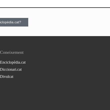
ciclopèdia.cat?
Coneixement
Enciclopèdia.cat
Diccionari.cat
Divulcat