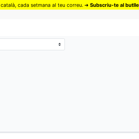
Vés
 català, cada setmana al teu correu.
➜
Subscriu-te al butlle
al
contingut