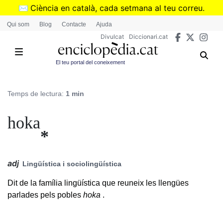
Vés
✉️
Ciència en català, cada setmana al teu correu.
al
➜
Subscriu-te al butlletí de Divulcat
.
Qui som
Blog
Contacte
Ajuda
contingut
Divulcat
Diccionari.cat
El teu portal del coneixement
Temps de lectura:
1 min
hoka
*
adj
Lingüística i sociolingüística
Dit de la família lingüística que reuneix les llengües
parlades pels pobles
hoka
.