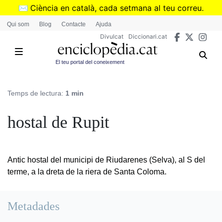
Vés
✉️
Ciència en català, cada setmana al teu correu.
al
➜
Subscriu-te al butlletí de Divulcat
.
Qui som
Blog
Contacte
Ajuda
contingut
Divulcat
Diccionari.cat
El teu portal del coneixement
Temps de lectura:
1 min
hostal de Rupit
Antic hostal del municipi de Riudarenes (Selva), al S del
terme, a la dreta de la riera de Santa Coloma.
Metadades