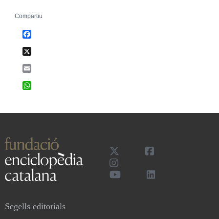
Compartiu
Facebook
X
Email
WhatsApp
Segells editorials