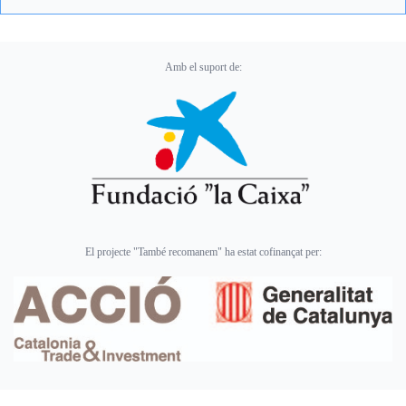
Amb el suport de:
El projecte "També recomanem" ha estat cofinançat per: