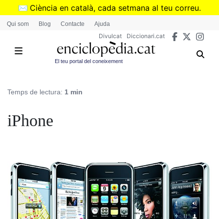
Vés
✉️
Ciència en català, cada setmana al teu correu.
al
➜
Subscriu-te al butlletí de Divulcat
.
Qui som
Blog
Contacte
Ajuda
contingut
Divulcat
Diccionari.cat
El teu portal del coneixement
Temps de lectura:
1 min
iPhone