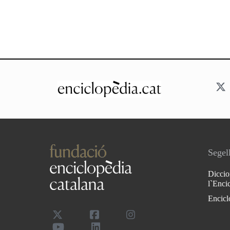
Segell
Diccio
l`Enci
Encicl