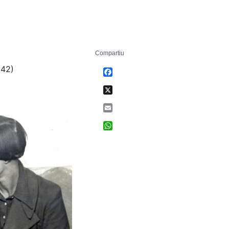
Compartiu
942)
Facebook
X
Email
WhatsApp