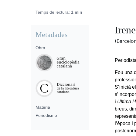
Temps de lectura:
1 min
Irene
Metadades
(Barcelo
Obra
Periodista
Fou una d
professio
S’inicià e
s’incorpor
i
Última 
Matèria
breus, dir
Periodisme
represent
l’època i
posteriorm