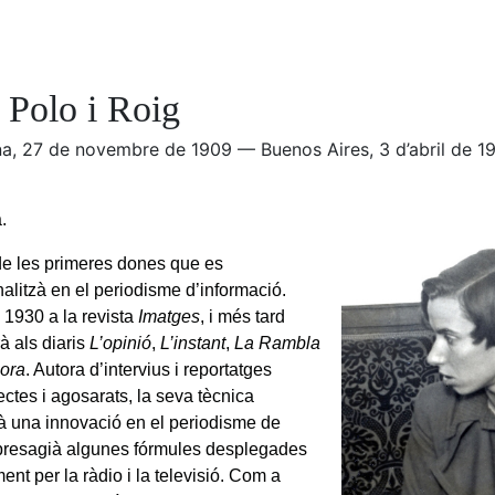
 Polo i Roig
na, 27 de novembre de 1909 — Buenos Aires, 3 d’abril de 1
.
e les primeres dones que es
nalitzà en el periodisme d’informació.
l 1930 a la revista
Imatges
, i més tard
à als diaris
L’opinió
,
L’instant
,
La Rambla
Hora
. Autora d’intervius i reportatges
ectes i agosarats, la seva tècnica
à una innovació en el periodisme de
 presagià algunes fórmules desplegades
ent per la ràdio i la televisió. Com a