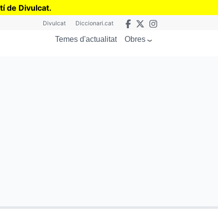
tí de Divulcat
.
Divulcat
Diccionari.cat
Obres
Temes d'actualitat