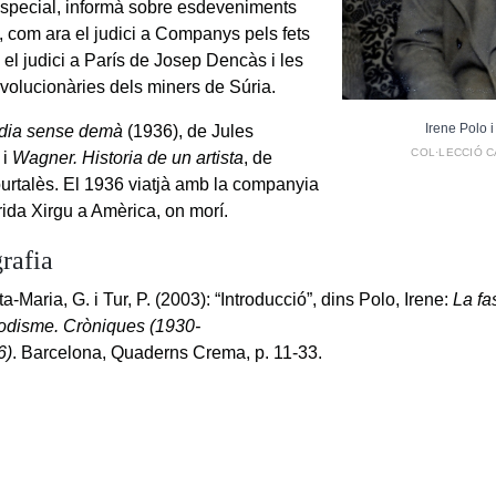
special, informà sobre esdeveniments
s, com ara el judici a Companys pels fets
 el judici a París de Josep Dencàs i les
volucionàries dels miners de Súria.
Irene Polo 
 dia sense demà
(1936), de Jules
COL·LECCIÓ C
 i
Wagner. Historia de un artista
, de
rtalès. El 1936 viatjà amb la companyia
ida Xirgu a Amèrica, on morí.
rafia
a-Maria, G. i Tur, P. (2003): “Introducció”, dins Polo, Irene:
La fa
iodisme. Cròniques (1930-
6)
. Barcelona, Quaderns Crema, p. 11-33.