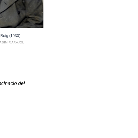
i Roig (1933)
ASIMIR ARAJOL
scinació del