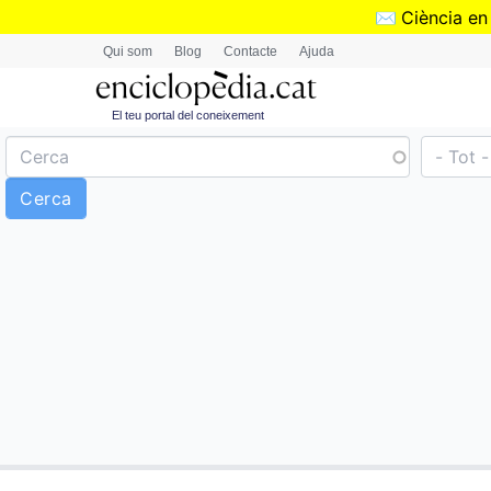
✉️
Ciència en
Qui som
Blog
Contacte
Ajuda
El teu portal del coneixement