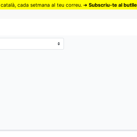
Vés
 català, cada setmana al teu correu.
➜
Subscriu-te al butlle
al
contingut