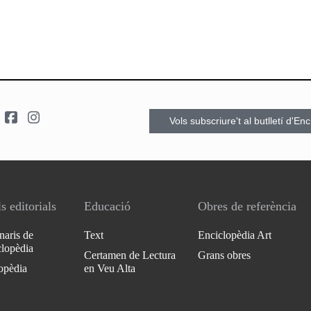
Vols subscriure't al butlletí d'En
s editorials
Educació
Obres de referència
naris de
Text
Enciclopèdia Art
clopèdia
Certamen de Lectura
Grans obres
opèdia
en Veu Alta