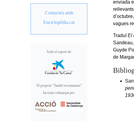
enviada e
rellevant
Contacteu amb
d’octubre,
Enciclopèdia.cat
vagues re
Traduí
El
Sandeau,
Guyde Pou
Amb el suport de:
de Margar
Bibliog
Sant
El projecte "També recomanem"
per
ha estat cofinançat per:
193