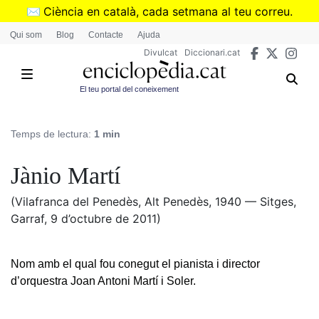
Vés
✉️
Ciència en català, cada setmana al teu correu.
al
➜
Subscriu-te al butlletí de Divulcat
.
Qui som
Blog
Contacte
Ajuda
contingut
Divulcat
Diccionari.cat
El teu portal del coneixement
Temps de lectura:
1 min
Jànio Martí
(Vilafranca del Penedès, Alt Penedès, 1940 — Sitges,
Garraf, 9 d’octubre de 2011)
Nom amb el qual fou conegut el pianista i director
d’orquestra Joan Antoni Martí i Soler.