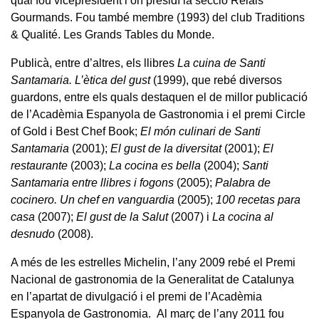
qual fou vicepresident i on presidí la secció Relais
Gourmands. Fou també membre (1993) del club Traditions
& Qualité. Les Grands Tables du Monde.
Publicà, entre d’altres, els llibres
La cuina de Santi
Santamaria. L’ètica del gust
(1999), que rebé diversos
guardons, entre els quals destaquen el de millor publicació
de l’Acadèmia Espanyola de Gastronomia i el premi Circle
of Gold i Best Chef Book;
El món culinari de Santi
Santamaria
(2001);
El gust de la diversitat
(2001);
El
restaurante
(2003);
La cocina es bella
(2004);
Santi
Santamaria entre llibres i fogons
(2005);
Palabra de
cocinero. Un chef en vanguardia
(2005);
100 recetas para
casa
(2007);
El gust de la Salut
(2007) i
La cocina al
desnudo
(2008).
A més de les estrelles Michelin, l’any 2009 rebé el Premi
Nacional de gastronomia de la Generalitat de Catalunya
en l’apartat de divulgació i el premi de l’Acadèmia
Espanyola de Gastronomia. Al març de l’any 2011 fou