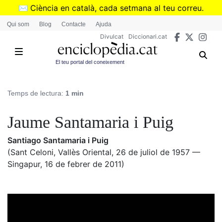
Vés
✉️
Ciència en català, cada setmana al teu correu.
al
➜
Subscriu-te al butlletí de Divulcat
.
Qui som
Blog
Contacte
Ajuda
contingut
Divulcat
Diccionari.cat
El teu portal del coneixement
Temps de lectura:
1 min
Jaume Santamaria i Puig
Santiago Santamaria i Puig
(Sant Celoni, Vallès Oriental, 26 de juliol de 1957 —
Singapur, 16 de febrer de 2011)