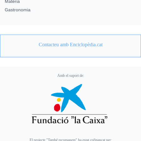
Matèria
Gastronomia
Contacteu amb Enciclopèdia.cat
Amb el suport de:
El projecte "També recomanem" ha estat cofinançat per: