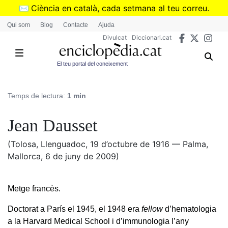
Vés
✉️
Ciència en català, cada setmana al teu correu.
al
➜
Subscriu-te al butlletí de Divulcat
.
Qui som
Blog
Contacte
Ajuda
contingut
Divulcat
Diccionari.cat
El teu portal del coneixement
Temps de lectura:
1 min
Jean Dausset
(Tolosa, Llenguadoc, 19 d’octubre de 1916 — Palma,
Mallorca, 6 de juny de 2009)
Metge francès.
Doctorat a París el 1945, el 1948 era
fellow
d’hematologia
a la Harvard Medical School i d’immunologia l’any