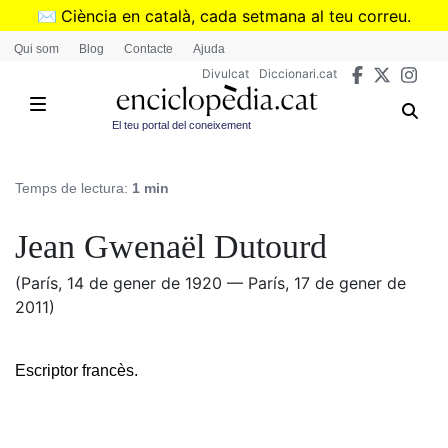
Vés
✉️
Ciència en català, cada setmana al teu correu.
al
➜
Subscriu-te al butlletí de Divulcat
.
Qui som
Blog
Contacte
Ajuda
contingut
Divulcat
Diccionari.cat
El teu portal del coneixement
Temps de lectura:
1 min
Jean Gwenaël Dutourd
(París, 14 de gener de 1920 — París, 17 de gener de
2011)
Escriptor francès.