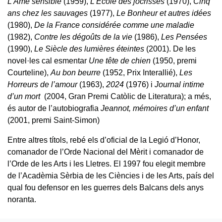
L’Âme sensible
(1959),
L’École des jocrisses
(1970),
Cinq
ans chez les sauvages
(1977),
Le Bonheur et autres idées
(1980),
De la France considérée comme une maladie
(1982),
Contre les dégoûts de la vie
(1986),
Les Pensées
(1990),
Le Siècle des lumières éteintes
(2001). De les
novel·les cal esmentar
Une tête de chien
(1950, premi
Courteline),
Au bon beurre
(1952, Prix Interallié),
Les
Horreurs de l’amour
(1963),
2024
(1976) i
Journal intime
d’un mort
(2004, Gran Premi Catòlic de Literatura); a més,
és autor de l’autobiografia
Jeannot, mémoires d’un enfant
(2001, premi Saint-Simon)
Entre altres títols, rebé els d’oficial de la Legió d’Honor,
comanador de l’Orde Nacional del Mèrit i comanador de
l’Orde de les Arts i les Lletres. El 1997 fou elegit membre
de l’Acadèmia Sèrbia de les Ciències i de les Arts, país del
qual fou defensor en les guerres dels Balcans dels anys
noranta.