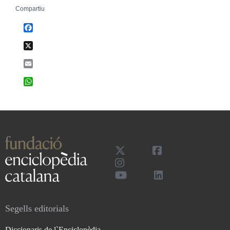
Compartiu
Facebook
X
Email
WhatsApp
Segells editorials
Diccionaris de l`Enciclopèdia