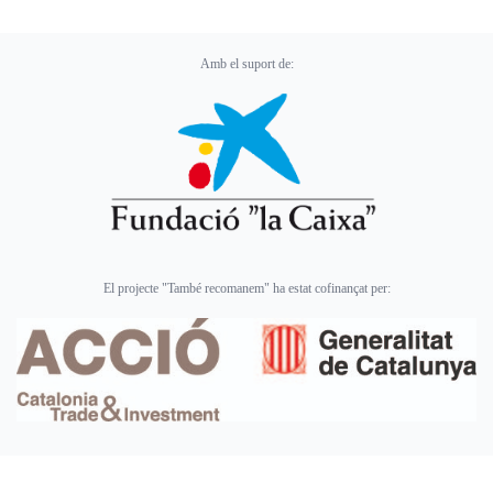
Amb el suport de:
El projecte "També recomanem" ha estat cofinançat per: