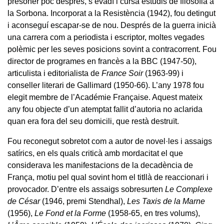
presoner poc després, s’evadí i cursà estudis de filosofia a
la Sorbona. Incorporat a la Resistència (1942), fou detingut
i aconseguí escapar-se de nou. Després de la guerra inicià
una carrera com a periodista i escriptor, moltes vegades
polèmic per les seves posicions sovint a contracorrent. Fou
director de programes en francès a la BBC (1947-50),
articulista i editorialista de
France Soir
(1963-99) i
conseller literari de Gallimard (1950-66). L’any 1978 fou
elegit membre de l’Académie Française. Aquest mateix
any fou objecte d’un atemptat fallit d’autoria no aclarida
quan era fora del seu domicili, que restà destruït.
Fou reconegut sobretot com a autor de novel·les i assaigs
satírics, en els quals criticà amb mordacitat el que
considerava les manifestacions de la decadència de
França, motiu pel qual sovint hom el titllà de reaccionari i
provocador. D’entre els assaigs sobresurten
Le Complexe
de César
(1946, premi Stendhal),
Les Taxis de la Marne
(1956),
Le Fond et la Forme
(1958-65, en tres volums),