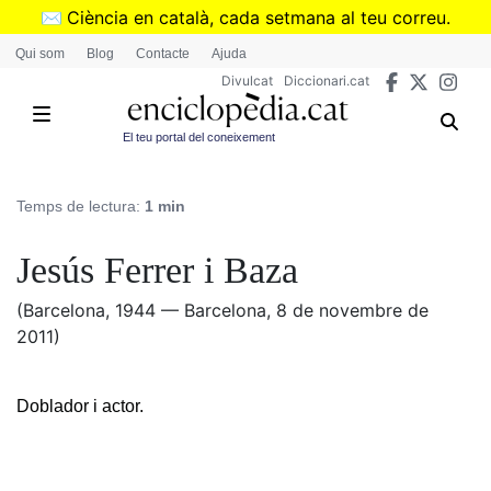
Vés
✉️
Ciència en català, cada setmana al teu correu.
al
➜
Subscriu-te al butlletí de Divulcat
.
Qui som
Blog
Contacte
Ajuda
contingut
Divulcat
Diccionari.cat
El teu portal del coneixement
Temps de lectura:
1 min
Jesús Ferrer i Baza
(Barcelona, 1944 — Barcelona, 8 de novembre de
2011)
Doblador i actor.