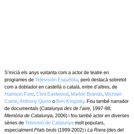
S'inicià els anys vuitanta com a actor de teatre en
programes de
Televisión Española
, però destacà sobretot
com a doblador en castellà o català, entre d’altres, de
Harrison Ford
,
Clint Eastwood
,
Marlon Brando
,
Michael
Caine
,
Anthony Quinn
o
Ben Kingsley
. Fou també narrador
de documentals (
Catalunya des de l’aire
, 1997-98;
Memòria de Catalunya,
2006) i fou també actor en diverses
sèries de
Televisió de Catalunya
molt populars,
especialment
Plats bruts
(1999-2002) i
La Riera
(des del