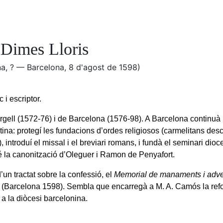
 Dimes Lloris
na, ? — Barcelona, 8 d'agost de 1598)
c i escriptor.
rgell (1572-76) i de Barcelona (1576-98). A Barcelona continuà 
tina: protegí les fundacions d’ordes religiosos (carmelitans des
, introduí el missal i el breviari romans, i fundà el seminari dio
la canonització d’Oleguer i Ramon de Penyafort.
’un tractat sobre la confessió, el
Memorial de manaments i adve
(Barcelona 1598). Sembla que encarregà a M. A. Camós la ref
a la diòcesi barcelonina.