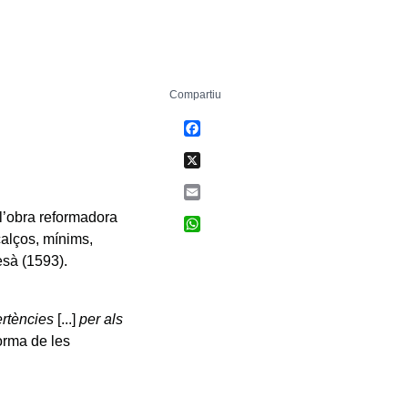
Compartiu
Facebook
X
Email
l’obra reformadora
WhatsApp
calços, mínims,
cesà (1593).
rtències
[...]
per als
orma de les