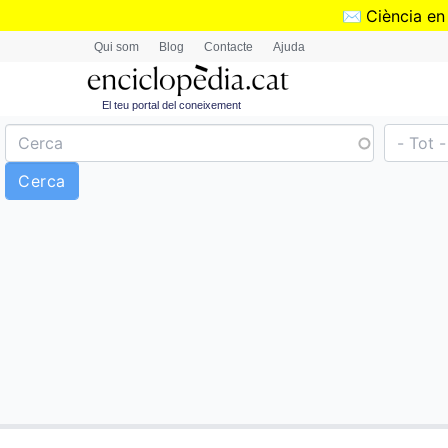
✉️
Ciència en
Qui som
Blog
Contacte
Ajuda
El teu portal del coneixement