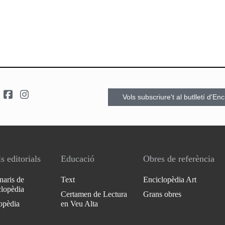
Vols subscriure't al butlletí d'En
s editorials
Educació
Obres de referència
naris de
Text
Enciclopèdia Art
clopèdia
Certamen de Lectura
Grans obres
opèdia
en Veu Alta