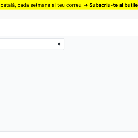
Vés
 català, cada setmana al teu correu.
➜
Subscriu-te al butlle
al
contingut