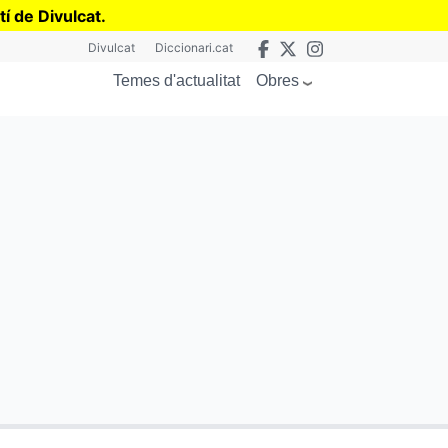
tí de Divulcat
.
Divulcat
Diccionari.cat
Obres
Temes d'actualitat