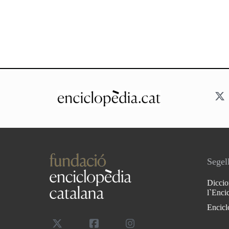
Segell
Diccio
l`Enci
Encicl