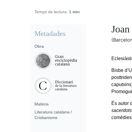
Temps de lectura:
1 min
Joan
Metadades
(Barcelo
Obra
Eclesiàsti
Bisbe d’U
posttriden
caputxins)
Promogué 
És autor d
Matèria
sacerdots
Literatura catalana /
comèdies 
Cristianisme