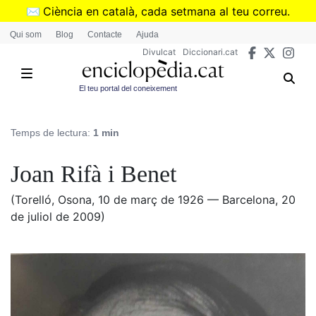
Vés
✉️
Ciència en català, cada setmana al teu correu.
al
➜
Subscriu-te al butlletí de Divulcat
.
Qui som
Blog
Contacte
Ajuda
contingut
Divulcat
Diccionari.cat
El teu portal del coneixement
Temps de lectura:
1 min
Joan Rifà i Benet
(Torelló, Osona, 10 de març de 1926 — Barcelona, 20
de juliol de 2009)