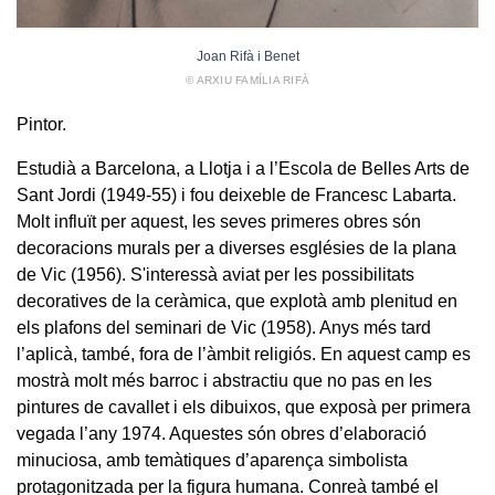
Joan Rifà i Benet
© ARXIU FAMÍLIA RIFÀ
Pintor.
Estudià a Barcelona, a Llotja i a l’Escola de Belles Arts de
Sant Jordi (1949-55) i fou deixeble de Francesc Labarta.
Molt influït per aquest, les seves primeres obres són
decoracions murals per a diverses esglésies de la plana
de Vic (1956). S'interessà aviat per les possibilitats
decoratives de la ceràmica, que explotà amb plenitud en
els plafons del seminari de Vic (1958). Anys més tard
l’aplicà, també, fora de l’àmbit religiós. En aquest camp es
mostrà molt més barroc i abstractiu que no pas en les
pintures de cavallet i els dibuixos, que exposà per primera
vegada l’any 1974. Aquestes són obres d’elaboració
minuciosa, amb temàtiques d’aparença simbolista
protagonitzada per la figura humana. Conreà també el