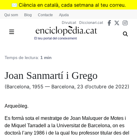
Vés
✉️
Ciència en català, cada setmana al teu correu.
al
➜
Subscriu-te al butlletí de Divulcat
.
Qui som
Blog
Contacte
Ajuda
contingut
Divulcat
Diccionari.cat
El teu portal del coneixement
Temps de lectura:
1 min
Joan Sanmartí i Grego
(Barcelona, 1955 — Barcelona, 23 d’octubre de 2022)
Arqueòleg.
Es formà sota el mestratge de Joan Maluquer de Motes i
de Miquel Tarradell a la Universitat de Barcelona, on es
doctorà l’any 1986 i de la qual fou professor titular des del