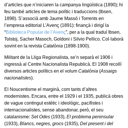
d’articles que n’iniciaren la campanya lingüística (1890); hi
feu també articles de tema polític i traduccions (Ibsen,
1898). S’associà amb Jaume Massó i Torrents en
l’empresa editorial L’Avenç (1891): finançà i dirigí la
“
Biblioteca Popular de l’Avenç
”, per a la qual traduí Ibsen,
Tolstoj, Sacher Masoch, Goldoni i Silvio Pellico. Col·laborà
sovint en la revista
Catalònia
(1898-1900).
Militant de la Lliga Regionalista, se’n separà el 1906 i
ingressà al Centre Nacionalista Republicà. El 1908 recollí
diversos articles polítics en el volum
Catalònia
(
Assaigs
nacionalistes
).
El Noucentisme el marginà, com tants d’altres
modernistes. Encara, entre el 1929 i el 1935, publicà obres
de vague contingut estètic i ideològic, pacifistes i
internacionalistes, sense abandonar, però, el seu
catalanisme:
Set Odes
(1933),
El problema peninsular
(1933),
Blancs, negres, grocs
(1935),
Del present i del