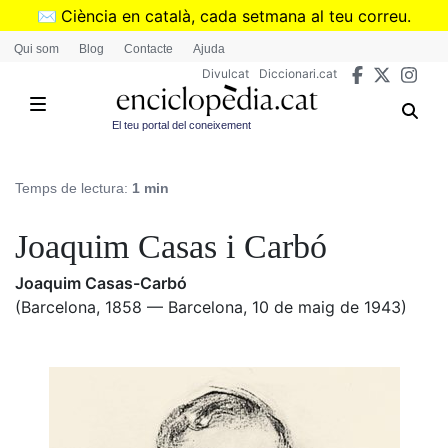
Vés
✉️
Ciència en català, cada setmana al teu correu.
al
➜
Subscriu-te al butlletí de Divulcat
.
Qui som
Blog
Contacte
Ajuda
contingut
Divulcat
Diccionari.cat
El teu portal del coneixement
Temps de lectura:
1 min
Joaquim Casas i Carbó
Joaquim Casas-Carbó
(Barcelona, 1858 — Barcelona, 10 de maig de 1943)