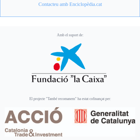
Contacteu amb Enciclopèdia.cat
Amb el suport de:
El projecte "També recomanem" ha estat cofinançat per: