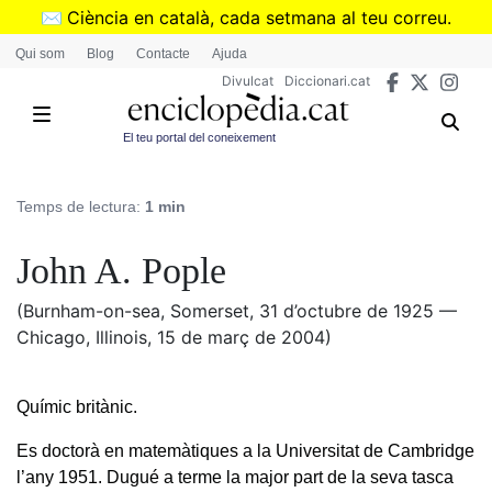
Vés
✉️
Ciència en català, cada setmana al teu correu.
al
➜
Subscriu-te al butlletí de Divulcat
.
Qui som
Blog
Contacte
Ajuda
contingut
Divulcat
Diccionari.cat
El teu portal del coneixement
Temps de lectura:
1 min
John A. Pople
(Burnham-on-sea, Somerset, 31 d’octubre de 1925 —
Chicago, Illinois, 15 de març de 2004)
Químic britànic.
Es doctorà en matemàtiques a la Universitat de Cambridge
l’any 1951. Dugué a terme la major part de la seva tasca