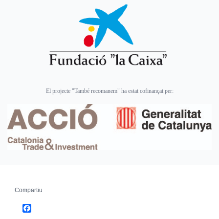
El projecte "També recomanem" ha estat cofinançat per:
Compartiu
Facebook