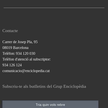
Contacte
Carrer de Josep Pla, 95
08019 Barcelona
Telèfon: 934 120 030
Telèfon d'atenció al subscriptor:
934 126 124
comunicacio@enciclopedia.cat
Subscriu-te als butlletins del Grup Enciclopèdia
Tria quin vols rebre