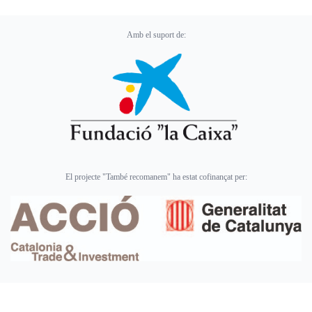
Amb el suport de:
El projecte "També recomanem" ha estat cofinançat per: