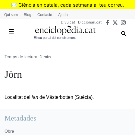
Vés
✉️
Ciència en català, cada setmana al teu correu.
al
➜
Subscriu-te al butlletí de Divulcat
.
Qui som
Blog
Contacte
Ajuda
contingut
Divulcat
Diccionari.cat
El teu portal del coneixement
Temps de lectura:
1 min
Jörn
Localitat del
län
de Västerbotten (Suècia).
Metadades
Obra