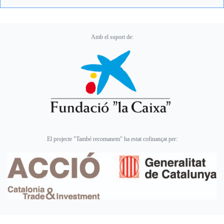
Amb el suport de:
El projecte "També recomanem" ha estat cofinançat per: