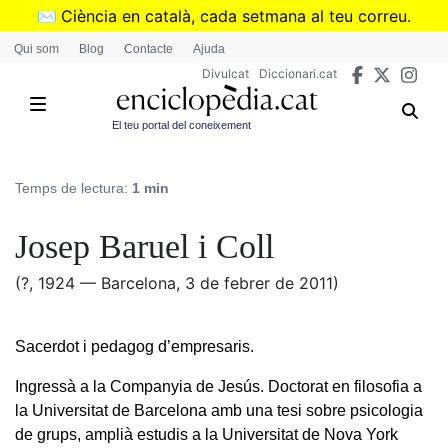
Vés
✉️
Ciència en català, cada setmana al teu correu.
al
➜
Subscriu-te al butlletí de Divulcat
.
Qui som
Blog
Contacte
Ajuda
contingut
Divulcat
Diccionari.cat
El teu portal del coneixement
Temps de lectura:
1 min
Josep Baruel i Coll
(?, 1924 — Barcelona, 3 de febrer de 2011)
Sacerdot i pedagog d’empresaris.
Ingressà a la Companyia de Jesús. Doctorat en filosofia a
la Universitat de Barcelona amb una tesi sobre psicologia
de grups, amplià estudis a la Universitat de Nova York