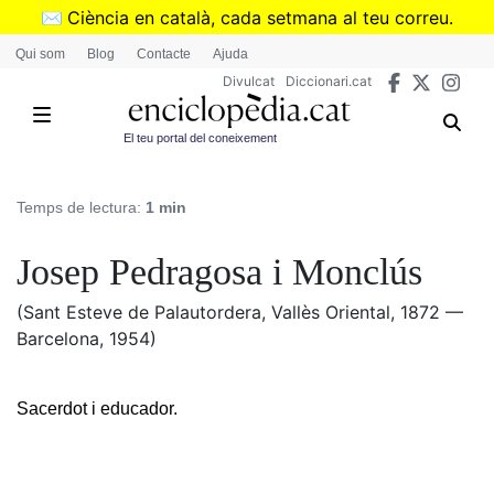
Vés
✉️
Ciència en català, cada setmana al teu correu.
al
➜
Subscriu-te al butlletí de Divulcat
.
Qui som
Blog
Contacte
Ajuda
contingut
Divulcat
Diccionari.cat
El teu portal del coneixement
Temps de lectura:
1 min
Josep Pedragosa i Monclús
(Sant Esteve de Palautordera, Vallès Oriental, 1872 —
Barcelona, 1954)
Sacerdot i educador.