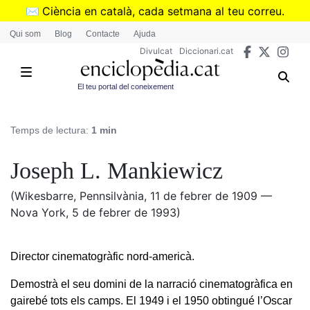
Vés
✉️
Ciència en català, cada setmana al teu correu.
al
➜
Subscriu-te al butlletí de Divulcat
.
Qui som
Blog
Contacte
Ajuda
contingut
Divulcat
Diccionari.cat
El teu portal del coneixement
Temps de lectura:
1 min
Joseph L. Mankiewicz
(Wikesbarre, Pennsilvània, 11 de febrer de 1909 —
Nova York, 5 de febrer de 1993)
Director cinematogràfic nord-americà.
Demostrà el seu domini de la narració cinematogràfica en
gairebé tots els camps. El 1949 i el 1950 obtingué l’Oscar