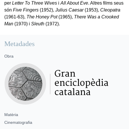
per
Letter To Three Wives
i
All About Eve
. Altres films seus
són
Five Fingers
(1952),
Julius Caesar
(1953),
Cleopatra
(1961-63),
The Honey Pot
(1965),
There Was a Crooked
Man
(1970) i
Sleuth
(1972).
Metadades
Obra
Matèria
Cinematografia