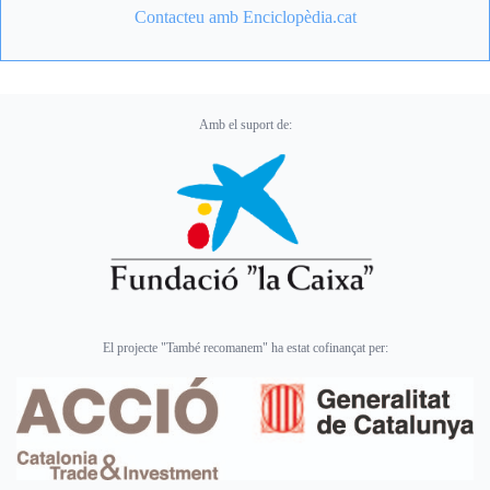
Contacteu amb Enciclopèdia.cat
Amb el suport de:
El projecte "També recomanem" ha estat cofinançat per: