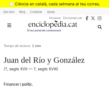
Vés
✉️
Ciència en català, cada setmana al teu correu.
al
➜
Subscriu-te al butlletí de Divulcat
.
Qui som
Blog
Contacte
Ajuda
contingut
Divulcat
Diccionari.cat
El teu portal del coneixement
Temps de lectura:
1 min
Juan del Río y González
(?, segle XVII — ?, segle XVIII)
Financer i polític.