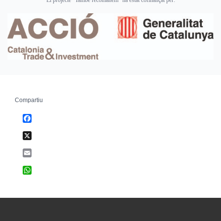
El projecte "També recomanem" ha estat cofinançat per:
Compartiu
Facebook
X
Email
WhatsApp