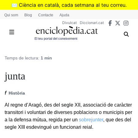
Vés
✉️
Ciència en català, cada setmana al teu correu.
al
➜
Subscriu-te al butlletí de Divulcat
.
Qui som
Blog
Contacte
Ajuda
contingut
Divulcat
Diccionari.cat
El teu portal del coneixement
Temps de lectura:
1 min
junta
f
Història
Al regne d’Aragó, des del segle XII, associació de caràcter
transitori i voluntari de diverses poblacions o municipis per
a la defensa mútua, regida per un
sobrejunter
, que des del
segle XIII esdevingué un funcionari reial.