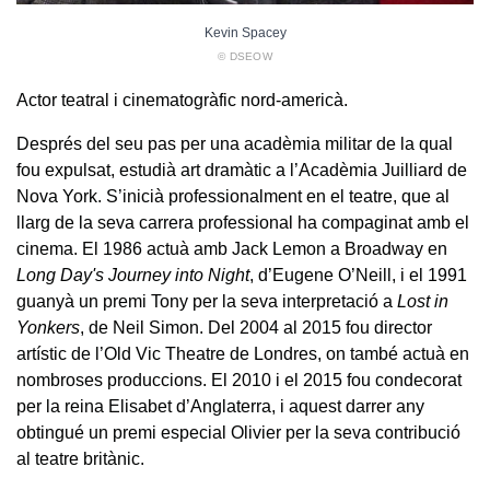
Kevin Spacey
© DSEOW
Actor teatral i cinematogràfic nord-americà.
Després del seu pas per una acadèmia militar de la qual
fou expulsat, estudià art dramàtic a l’Acadèmia Juilliard de
Nova York. S’inicià professionalment en el teatre, que al
llarg de la seva carrera professional ha compaginat amb el
cinema. El 1986 actuà amb Jack Lemon a Broadway en
Long Day's Journey into Night
, d’Eugene O’Neill, i el 1991
guanyà un premi Tony per la seva interpretació a
Lost in
Yonkers
, de Neil Simon. Del 2004 al 2015 fou director
artístic de l’Old Vic Theatre de Londres, on també actuà en
nombroses produccions. El 2010 i el 2015 fou condecorat
per la reina Elisabet d’Anglaterra, i aquest darrer any
obtingué un premi especial Olivier per la seva contribució
al teatre britànic.