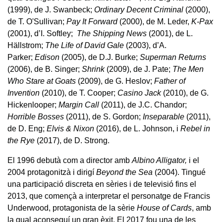
(1999), de J. Swanbeck;
Ordinary Decent Criminal
(2000),
de T. O'Sullivan;
Pay It Forward
(2000), de M. Leder,
K-Pax
(2001), d’I. Softley;
The Shipping News
(2001), de L.
Hällstrom;
The Life of David Gale
(2003), d’A.
Parker;
Edison
(2005), de D.J. Burke;
Superman Returns
(2006), de B. Singer;
Shrink
(2009), de J. Pate;
The Men
Who Stare at Goats
(2009), de G. Heslov;
Father of
Invention
(2010), de T. Cooper;
Casino Jack
(2010), de G.
Hickenlooper;
Margin Call
(2011), de J.C. Chandor;
Horrible Bosses
(2011), de S. Gordon;
Inseparable
(2011),
de D. Eng;
Elvis & Nixon
(2016), de L. Johnson, i
Rebel in
the Rye
(2017), de D. Strong.
El 1996 debutà com a director amb
Albino Alligator,
i el
2004 protagonitzà i dirigí
Beyond the Sea
(2004). Tingué
una participació discreta en sèries i de televisió fins el
2013, que començà a interpretar el personatge de Francis
Underwood, protagonista de la sèrie
House of Cards
, amb
la qual aconseguí un gran èxit. El 2017 fou una de les