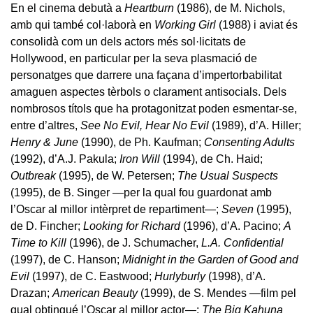
En el cinema debutà a
Heartburn
(1986), de M. Nichols,
amb qui també col·laborà en
Working Girl
(1988) i aviat és
consolidà com un dels actors més sol·licitats de
Hollywood, en particular per la seva plasmació de
personatges que darrere una façana d’impertorbabilitat
amaguen aspectes tèrbols o clarament antisocials. Dels
nombrosos títols que ha protagonitzat poden esmentar-se,
entre d’altres,
See No Evil, Hear No Evil
(1989), d’A. Hiller;
Henry & June
(1990), de Ph. Kaufman;
Consenting Adults
(1992), d’A.J. Pakula;
Iron Will
(1994), de Ch. Haid;
Outbreak
(1995), de W. Petersen;
The Usual Suspects
(1995), de B. Singer —per la qual fou guardonat amb
l’Oscar al millor intèrpret de repartiment—;
Seven
(1995),
de D. Fincher;
Looking for Richard
(1996), d’A. Pacino;
A
Time to Kill
(1996), de J. Schumacher,
L.A. Confidential
(1997), de C. Hanson;
Midnight in the Garden of Good and
Evil
(1997), de C. Eastwood;
Hurlyburly
(1998), d’A.
Drazan;
American Beauty
(1999), de S. Mendes —film pel
qual obtingué l’Oscar al millor actor—;
The Big Kahuna