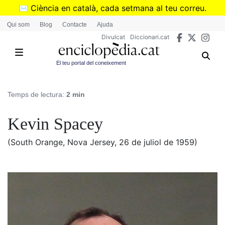
Vés
✉️
Ciència en català, cada setmana al teu correu.
al
➜
Subscriu-te al butlletí de Divulcat
.
Qui som
Blog
Contacte
Ajuda
contingut
Divulcat
Diccionari.cat
El teu portal del coneixement
Temps de lectura:
2 min
Kevin Spacey
(South Orange, Nova Jersey, 26 de juliol de 1959)