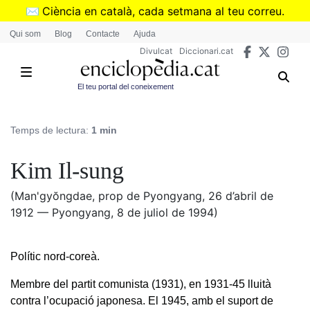
Vés
✉️
Ciència en català, cada setmana al teu correu.
al
➜
Subscriu-te al butlletí de Divulcat
.
Qui som
Blog
Contacte
Ajuda
contingut
Divulcat
Diccionari.cat
El teu portal del coneixement
Temps de lectura:
1 min
Kim Il-sung
(Man'gyŏngdae, prop de Pyongyang, 26 d’abril de
1912 — Pyongyang, 8 de juliol de 1994)
Polític nord-coreà.
Membre del partit comunista (1931), en 1931-45 lluità
contra l’ocupació japonesa. El 1945, amb el suport de