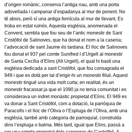
d’origen romànic, conserva l’antiga nau, amb una porta
adovellada i campanar d’espadanya al mur de ponent. No
té absis, però sí una antiga fornícula al mur de llevant. Es
troba en estat ruïnós. Aquesta església, anomenada el
Convent, sembla que fou seu de l’antic monestir de Sant
Cristòfol de Salinoves, que ha donat el nom a la caseria;
l’advocació de sant Jaume és tardana. El lloc de Salinoves
fou donat el 937 pel comte Sunifred I d’Urgell al monestir
de Santa Cecília d’Elins (Alt Urgell), el qual hi bastí una
església dedicada a sant Cristòfol, que fou consagrada el
949 i que es dotà per tal d’erigir-hi un monestir filial. Aquest
monestir tingué una vida molt curta; en realitat, és un
monestir fracassat ja que el 1090 ja no tenia comunitat i es
considerava un indret monàstic propietat d’Elins. El 949 es
va donar a Sant Cristòfol, com a dotació, la parròquia de
Paracolls i el lloc de l’Oliva o l’Espluga de l’Oliva, amb una
església, també amb categoria de parroquial, construïda
dins l’espluga o balma. Més tard, igual que Elins, passà a
ser una simple propietat dels canonges de Castellbò. A