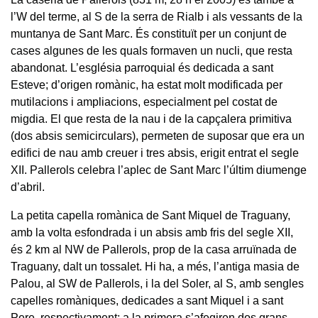
l’W del terme, al S de la serra de Rialb i als vessants de la
muntanya de Sant Marc. És constituït per un conjunt de
cases algunes de les quals formaven un nucli, que resta
abandonat. L’església parroquial és dedicada a sant
Esteve; d’origen romànic, ha estat molt modificada per
mutilacions i ampliacions, especialment pel costat de
migdia. El que resta de la nau i de la capçalera primitiva
(dos absis semicirculars), permeten de suposar que era un
edifici de nau amb creuer i tres absis, erigit entrat el segle
XII. Pallerols celebra l’aplec de Sant Marc l’últim diumenge
d’abril.
La petita capella romànica de Sant Miquel de Traguany,
amb la volta esfondrada i un absis amb fris del segle XII,
és 2 km al NW de Pallerols, prop de la casa arruïnada de
Traguany, dalt un tossalet. Hi ha, a més, l’antiga masia de
Palou, al SW de Pallerols, i la del Soler, al S, amb sengles
capelles romàniques, dedicades a sant Miquel i a sant
Pere, respectivament; a la primera s’afegiren dos grans