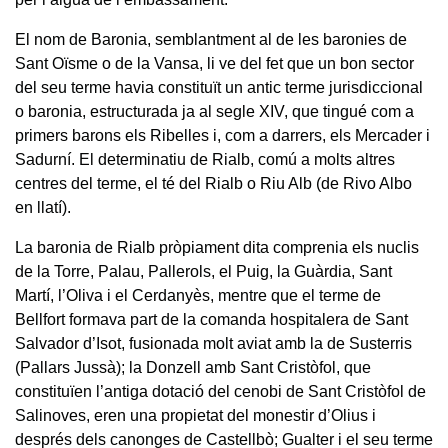
El nom de Baronia, semblantment al de les baronies de
Sant Oïsme o de la Vansa, li ve del fet que un bon sector
del seu terme havia constituït un antic terme jurisdiccional
o baronia, estructurada ja al segle XIV, que tingué com a
primers barons els Ribelles i, com a darrers, els Mercader i
Sadurní. El determinatiu de Rialb, comú a molts altres
centres del terme, el té del Rialb o Riu Alb (de Rivo Albo
en llatí).
La baronia de Rialb pròpiament dita comprenia els nuclis
de la Torre, Palau, Pallerols, el Puig, la Guàrdia, Sant
Martí, l’Oliva i el Cerdanyès, mentre que el terme de
Bellfort formava part de la comanda hospitalera de Sant
Salvador d’Isot, fusionada molt aviat amb la de Susterris
(Pallars Jussà); la Donzell amb Sant Cristòfol, que
constituïen l’antiga dotació del cenobi de Sant Cristòfol de
Salinoves, eren una propietat del monestir d’Olius i
després dels canonges de Castellbò; Gualter i el seu terme