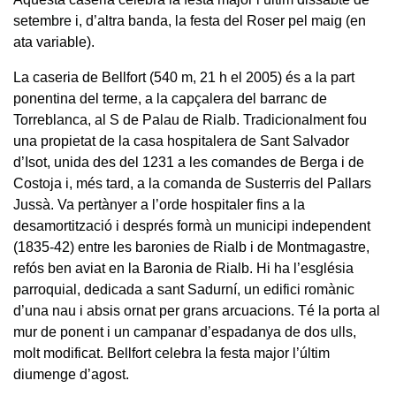
setembre i, d’altra banda, la festa del Roser pel maig (en
ata variable).
La caseria de Bellfort (540 m, 21 h el 2005) és a la part
ponentina del terme, a la capçalera del barranc de
Torreblanca, al S de Palau de Rialb. Tradicionalment fou
una propietat de la casa hospitalera de Sant Salvador
d’Isot, unida des del 1231 a les comandes de Berga i de
Costoja i, més tard, a la comanda de Susterris del Pallars
Jussà. Va pertànyer a l’orde hospitaler fins a la
desamortització i després formà un municipi independent
(1835-42) entre les baronies de Rialb i de Montmagastre,
refós ben aviat en la Baronia de Rialb. Hi ha l’església
parroquial, dedicada a sant Sadurní, un edifici romànic
d’una nau i absis ornat per grans arcuacions. Té la porta al
mur de ponent i un campanar d’espadanya de dos ulls,
molt modificat. Bellfort celebra la festa major l’últim
diumenge d’agost.