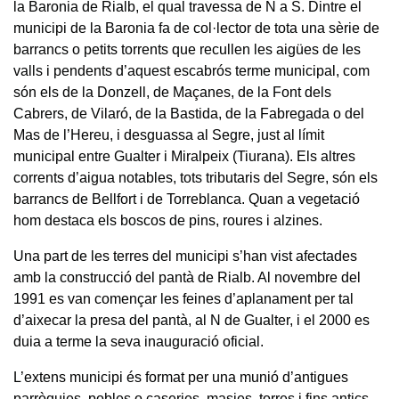
la Baronia de Rialb, el qual travessa de N a S. Dintre el
municipi de la Baronia fa de col·lector de tota una sèrie de
barrancs o petits torrents que recullen les aigües de les
valls i pendents d’aquest escabrós terme municipal, com
són els de la Donzell, de Maçanes, de la Font dels
Cabrers, de Vilaró, de la Bastida, de la Fabregada o del
Mas de l’Hereu, i desguassa al Segre, just al límit
municipal entre Gualter i Miralpeix (Tiurana). Els altres
corrents d’aigua notables, tots tributaris del Segre, són els
barrancs de Bellfort i de Torreblanca. Quan a vegetació
hom destaca els boscos de pins, roures i alzines.
Una part de les terres del municipi s’han vist afectades
amb la construcció del pantà de Rialb. Al novembre del
1991 es van començar les feines d’aplanament per tal
d’aixecar la presa del pantà, al N de Gualter, i el 2000 es
duia a terme la seva inauguració oficial.
L’extens municipi és format per una munió d’antigues
parròquies, pobles o caseries, masies, torres i fins antics