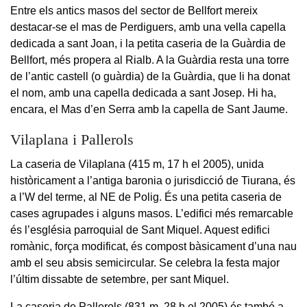
Entre els antics masos del sector de Bellfort mereix
destacar-se el mas de Perdiguers, amb una vella capella
dedicada a sant Joan, i la petita caseria de la Guàrdia de
Bellfort, més propera al Rialb. A la Guàrdia resta una torre
de l’antic castell (o guàrdia) de la Guàrdia, que li ha donat
el nom, amb una capella dedicada a sant Josep. Hi ha,
encara, el Mas d’en Serra amb la capella de Sant Jaume.
Vilaplana i Pallerols
La caseria de Vilaplana (415 m, 17 h el 2005), unida
històricament a l’antiga baronia o jurisdicció de Tiurana, és
a l’W del terme, al NE de Polig. És una petita caseria de
cases agrupades i alguns masos. L’edifici més remarcable
és l’església parroquial de Sant Miquel. Aquest edifici
romànic, força modificat, és compost bàsicament d’una nau
amb el seu absis semicircular. Se celebra la festa major
l’últim dissabte de setembre, per sant Miquel.
La caseria de Pallerols (831 m, 28 h el 2005) és també a