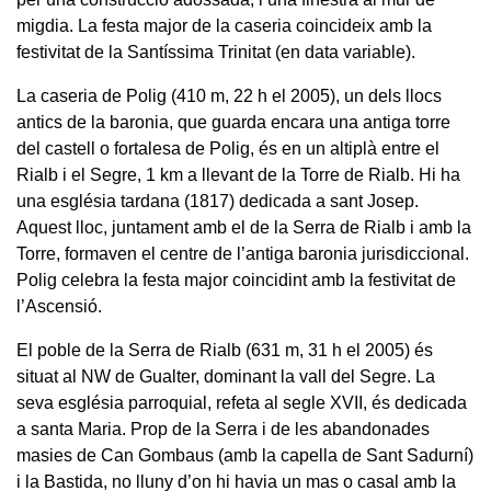
migdia. La festa major de la caseria coincideix amb la
festivitat de la Santíssima Trinitat (en data variable).
La caseria de Polig (410 m, 22 h el 2005), un dels llocs
antics de la baronia, que guarda encara una antiga torre
del castell o fortalesa de Polig, és en un altiplà entre el
Rialb i el Segre, 1 km a llevant de la Torre de Rialb. Hi ha
una església tardana (1817) dedicada a sant Josep.
Aquest lloc, juntament amb el de la Serra de Rialb i amb la
Torre, formaven el centre de l’antiga baronia jurisdiccional.
Polig celebra la festa major coincidint amb la festivitat de
l’Ascensió.
El poble de la Serra de Rialb (631 m, 31 h el 2005) és
situat al NW de Gualter, dominant la vall del Segre. La
seva església parroquial, refeta al segle XVII, és dedicada
a santa Maria. Prop de la Serra i de les abandonades
masies de Can Gombaus (amb la capella de Sant Sadurní)
i la Bastida, no lluny d’on hi havia un mas o casal amb la