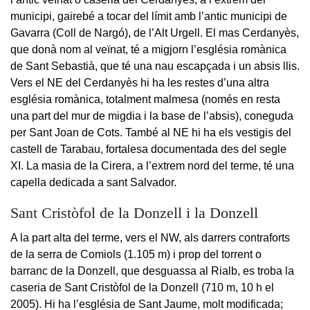
municipi, gairebé a tocar del límit amb l’antic municipi de
Gavarra (Coll de Nargó), de l’Alt Urgell. El mas Cerdanyès,
que donà nom al veïnat, té a migjorn l’església romànica
de Sant Sebastià, que té una nau escapçada i un absis llis.
Vers el NE del Cerdanyès hi ha les restes d’una altra
església romànica, totalment malmesa (només en resta
una part del mur de migdia i la base de l’absis), coneguda
per Sant Joan de Cots. També al NE hi ha els vestigis del
castell de Tarabau, fortalesa documentada des del segle
XI. La masia de la Cirera, a l’extrem nord del terme, té una
capella dedicada a sant Salvador.
Sant Cristòfol de la Donzell i la Donzell
A la part alta del terme, vers el NW, als darrers contraforts
de la serra de Comiols (1.105 m) i prop del torrent o
barranc de la Donzell, que desguassa al Rialb, es troba la
caseria de Sant Cristòfol de la Donzell (710 m, 10 h el
2005). Hi ha l’església de Sant Jaume, molt modificada;