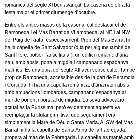
romànica del segle XI ben avançat. La caseria celebra la
festa major el primer diumenge d’octubre.
Entre els antics masos de la caseria, cal destacar el de
Ramoneda i el Mas Barrat de Vilamoneda, al NE i al NW
del Puig de Rialb respectivament. Prop del Mas Barrat hi
ha la capella de Sant Salvador (dita per alguns també de
Sant Pere, potser l’antic titular), un edifici romànic d’una
nau, amb absis, porta a migdia i campanar d’espadanya
malmès. És una obra del segle XII avui sense culte. També
prop de Ramoneda, accessible des de la part de Peramola
i Cortiuda, hi ha una capella romànica, d’una nau i absis
amb arcuacions llombardes, campanar d’espadanya al
mur de ponent i porta al de migdia. La seva advocació
actual és la Puríssima, però evidentment aquesta va
reemplaçar la titular primitiva, que segurament era
simplement la Mare de Déu o Santa Maria. Al SW del Mas
Barrat hi ha la capella de Santa Anna de la Fabregada,
propera al mas de la Fabregada. La capella es manté amb