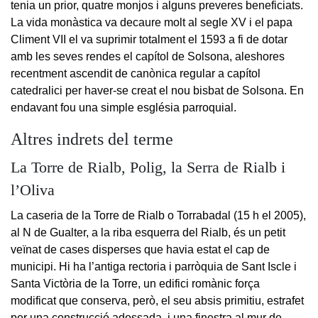
tenia un prior, quatre monjos i alguns preveres beneficiats.
La vida monàstica va decaure molt al segle XV i el papa
Climent VII el va suprimir totalment el 1593 a fi de dotar
amb les seves rendes el capítol de Solsona, aleshores
recentment ascendit de canònica regular a capítol
catedralici per haver-se creat el nou bisbat de Solsona. En
endavant fou una simple església parroquial.
Altres indrets del terme
La Torre de Rialb, Polig, la Serra de Rialb i
l’Oliva
La caseria de la Torre de Rialb o Torrabadal (15 h el 2005),
al N de Gualter, a la riba esquerra del Rialb, és un petit
veïnat de cases disperses que havia estat el cap de
municipi. Hi ha l’antiga rectoria i parròquia de Sant Iscle i
Santa Victòria de la Torre, un edifici romànic força
modificat que conserva, però, el seu absis primitiu, estrafet
per una construcció adossada, i una finestra al mur de