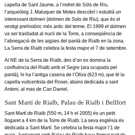
capella de Sant Jaume, a l’indret de Sòls de Riu,
l’arqueòleg J. Maluquer de Motes descobrí i estudià un
interessant dolmen (dolmen de Sols de Riu), que és el
vestigi prehistòric més antic del terme. El 1999 el dolmen
va ser traslladat al nucli de la Torre, a conseqüència de
l’abnegació de les aigües del pantà de Rialb en la zona.
La Serra de Rialb celebra la festa major el 7 de setembre.
Al NE de la Serra de Rialb, des d’on es domina la
confluència del Rialb amb el Segre (ara ocupada pel
pantà), hi ha l’antiga caseria de l’Oliva (623 m), que té la
capella vuitcentista del Roser, abans dedicada a sant
Antoni, al mas de Can Daniel.
Sant Martí de Rialb, Palau de Rialb i Bellfort
Sant Martí de Rialb (550 m, 14 h el 2005) és un petit
llogaret a 4 km de la Torre de Rialb. La seva església és
dedicada a Sant Martí. Se celebra la festa major l’1 de
maig. Juntament amb Palau de Rialb hava format part de