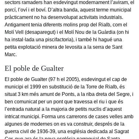
sectors ramaders han esdevingut modernament l’aviram, el
porcí, l’oví i el boví. D’altra banda, aquest terme municipal
pràcticament no ha desenvolupat activitats industrials.
Antigament tenia diferents molins prop del Rialb, com el
Molí Vell (desaparegut) i el Molí Nou de la Guàrdia (on hi
ha instal·lada una piscifactoria), i també hi hagué una
petita explotació minera de levosita a la serra de Sant
Marc.
El poble de Gualter
El poble de Gualter (97 h el 2005), esdevingut el cap de
municipi el 1999 en substitució de la Torre de Rialb, és
situat 3 km més amunt de Ponts, a la riba dreta del Segre, i
ben comunicat per un pont que travessa el riu i que és
l’entrada natural a la majoria de petits nuclis d’aquest
intricat municipi. Forma uns carrerons de cases velles amb
algunes de modernes on es va construir, després de la
guerra civil de 1936-39, una església dedicada al Sagrat
Cor, que ara és la nova església parroquial de Santa