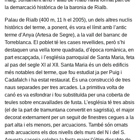
la demarcació històrica de la baronia de Rialb.
Palau de Rialb (400 m, 11 h el 2005), un dels altres nuclis
històrics del terme, a ponent, és vora el límit amb l’antic
terme d’Anya (Artesa de Segre), a la vall del barranc de
Torreblanca. El poblet té les cases revellides, però s’hi
destaquen una vella torre quadrada, d’època romànica, en
part escapçada, i l’església parroquial de Santa Maria, feta
al pas del segle XI al XII. Santa Maria és un dels edificis
més notables del terme, que fou estudiat ja per Puig i
Cadafalch i ha estat restaurat. És una construcció de tres
naus separades per tres arcades. La primitiva volta de
canó es va esfondrar i fou substituïda per una coberta de
teules sobre encavallades de fusta. L’església té tres absis
(el de la part de tramuntana convertit en sagristia), el major
decorat externament per un seguit de finestres cegues a la
part alta i els menors, per arcuacions. També són ornats
amb arcuacions els dos nivells dels murs del N i del S.
Aquesta caseria celebra la festa major l’últim dissabte de