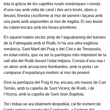
tota la gràcia de les capelles rurals romàniques i consta
d’una nau amb volta de canó i dos arcs torals, absis a
llevant, finestra cruciforme al mur de ponent i façana amb
una porta amb arquivoltes al mur de migdia. El seu teulat
és cobert encara amb les lloses primitives.
En aquest mateix sector, prop de l’aiguabarreig del barranc
de la Fabregada amb el Rialb, hi ha una altra església
romànica, Sant Martí del Puig o del Clot o de Terrassola,
en estat ruïnós, que va ser la parròquia més important de la
vall alta del Rialb durant l’edat mitjana. Consta d’una nau i
un absis amb arcuacions llombardes, amb la porta i un
campanar d’espadanya modern al mur de ponent.
Dins la parròquia del Puig hi ha, encara, els masos de Can
Tomàs, amb la capella de Sant Vicenç de Rialb, i de
l’Alzina, amb la capella de Sant Joan Baptista.
Tot i trobar-se ara totalment despoblat, cal fer esment de
l’antic veïnat o caseria del Cerdanyès, a l’extrem del