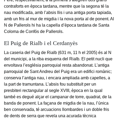
contraforts en època tardana, mentre que la segona té la
nau modificada, amb l’absis llis i una antiga porta tapiada,
amb un fris al mur de migdia i la nova porta al de ponent. Al
N de Pallerols hi ha la capella d’època tardana de Santa
Coloma de Confós de Pallerols.
El Puig de Rialb i el Cerdanyès
La caseria del Puig de Rialb (631 m, 11 h el 2005) és al N
del municipi, a la riba esquerra del Rialb. El petit nucli que
envoltava l’església parroquial resta abandonat. L’antiga
parroquial de Sant Andreu del Puig era un edifici romànic;
conserva l’antiga nau, i encara ampliada amb capelles, a
la part de tramuntana. L’absis fou substituït per un
presbiteri rectangular al segle XVIII, època en la qual
també es degué alçar el campanar de torre, quadrat, de la
banda de ponent. La façana de migdia de la nau, l’única
ben conservada, té arcuacions llombardes i un doble fris
de dents de serra que revela una acurada tècnica