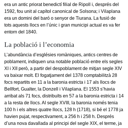
era un antic priorat benedictí filial de Ripoll i, després del
1592, fou unit al capítol canonical de Solsona; i Vilaplana
era un domini del baró o senyor de Tiurana. La fusió de
tots aquests llocs en l’únic i gran municipi actual es va fer
entorn del 1840.
La població i l’economia
L’abundància d’esglésies romàniques, antics centres de
poblament, indiquen una notable població entre els segles
XI i XII però, a partir del despoblament de mitjan segle XIV
va baixar molt. El fogatjament del 1378 comptabilitzà 28
focs repartits en 11 a la baronia estricta i 17 als llocs de
Bellfort, Gualter, la Donzell i Vilaplana. El 1553 s’havia
arribat als 71 focs, distribuïts en 57 a la baronia estricta i 14
a la resta de llocs. Al segle XVIII, la baronia només tenia
100 h i els altres quatre llocs, 128 h (1718), si bé el 1778 ja
havien pujat, respectivament, a 256 h i 258 h. Després
d’una nova davallada al principi del segle XIX, el terme, ja