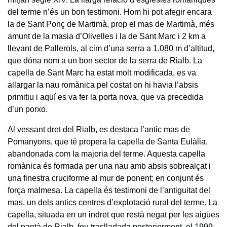
del terme n’és un bon testimoni. Hom hi pot afegir encara
la de Sant Ponç de Martimà, prop el mas de Martimà, més
amunt de la masia d’Olivelles i la de Sant Marc i 2 km a
llevant de Pallerols, al cim d’una serra a 1.080 m d’altitud,
que dóna nom a un bon sector de la serra de Rialb. La
capella de Sant Marc ha estat molt modificada, es va
allargar la nau romànica pel costat on hi havia l’absis
primitiu i aquí es va fer la porta nova, que va precedida
d’un porxo.
Al vessant dret del Rialb, es destaca l’antic mas de
Pomanyons, que té propera la capella de Santa Eulàlia,
abandonada com la majoria del terme. Aquesta capella
romànica és formada per una nau amb absis sobrealçat i
una finestra cruciforme al mur de ponent; en conjunt és
força malmesa. La capella és testimoni de l’antiguitat del
mas, un dels antics centres d’explotació rural del terme. La
capella, situada en un indret que restà negat per les aigües
del pantà de Rialb, fou traslladada posteriorment, el 1999,