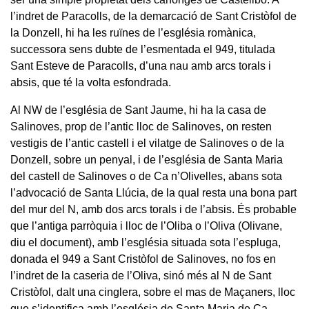
l’indret de Paracolls, de la demarcació de Sant Cristòfol de
la Donzell, hi ha les ruïnes de l’església romànica,
successora sens dubte de l’esmentada el 949, titulada
Sant Esteve de Paracolls, d’una nau amb arcs torals i
absis, que té la volta esfondrada.
Al NW de l’església de Sant Jaume, hi ha la casa de
Salinoves, prop de l’antic lloc de Salinoves, on resten
vestigis de l’antic castell i el vilatge de Salinoves o de la
Donzell, sobre un penyal, i de l’església de Santa Maria
del castell de Salinoves o de Ca n’Olivelles, abans sota
l’advocació de Santa Llúcia, de la qual resta una bona part
del mur del N, amb dos arcs torals i de l’absis. És probable
que l’antiga parròquia i lloc de l’Oliba o l’Oliva (Olivane,
diu el document), amb l’església situada sota l’espluga,
donada el 949 a Sant Cristòfol de Salinoves, no fos en
l’indret de la caseria de l’Oliva, sinó més al N de Sant
Cristòfol, dalt una cinglera, sobre el mas de Maçaners, lloc
que s’identifica amb l’església de Santa Maria de Ca