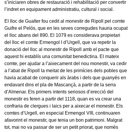
s’iniciaren obres de restauració i rehabilitació per convertir
l’indret en equipament administratiu, cultural i social.
El lloc de Gualter fou cedit al monestir de Ripoll pel comte
Guifre el Pelós, que en les seves corregudes hauria ocupat
el lloc abans del 890. El 1079 es considerava propietari
del lloc el comte Ermengol I d’Urgell, que va repetir la
donació del lloc al monestir de Ripoll amb el pacte que
aquest hi establís una comunitat benedictina. El mateix
comte, per ajudar a l’aixecament del nou monestir, va cedir
a l’abat de Ripoll la meitat de les primícies dels pobles que
havia acabat de conquerir als àrabs i dels que guanyés en
endavant dins el pla de Mascançà, a partir de la serra
d’Almenar. Els primers intents seriosos d’erecció del
monestir es feren a partir del 1118, quan es va crear una
confraria de clergues i laics per a aixecar el monestir. Els
comtes d’Urgell, en especial Ermengol VIII, continuaren
afavorint el monestir, que tenia un bon patrimoni. Malgrat
tot, mai no va passar de ser un petit priorat, que només