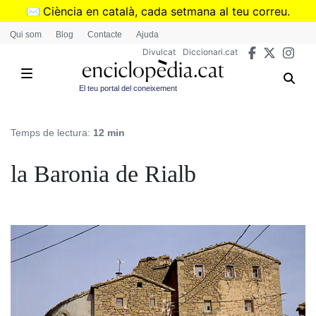
Vés
✉️
Ciència en català, cada setmana al teu correu.
al
➜
Subscriu-te al butlletí de Divulcat
.
Qui som
Blog
Contacte
Ajuda
contingut
Divulcat
Diccionari.cat
El teu portal del coneixement
Temps de lectura:
12 min
la Baronia de Rialb