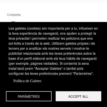
Compartiu
Facebook
Les galetes (cookies) són importants per a tu, influeixen en
X
la teva experiència de navegació, ens ajuden a protegir la
teva privacitat i permeten realitzar les peticions que ens
Email
sol·licitis a través de la web. Utilitzem galetes pròpies i de
tercers per a analitzar els nostres serveis i mostrar-te
WhatsApp
publicitat relacionada amb les teves preferències sobre la
base d’un perfil elaborat amb els teus hàbits de navegació
(per exemple, pàgines visitades). Si consents la seva
Enllaços externs
instal·lació prem "Acceptar Galetes" o també pots
configurar les teves preferències prement "Paràmetres".
la Baronia de Rialb en xifres (IDESCAT)
Política de Galetes
Ajuntament de la Baronia de Rialb
PARÀMETRES
ACCEPT ALL