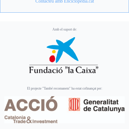
Contacteu amb Enciclopèdia.cat
Amb el suport de:
El projecte "També recomanem" ha estat cofinançat per: