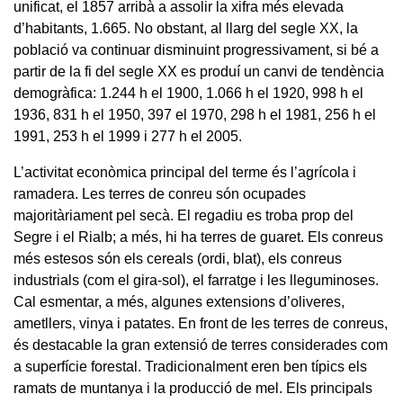
unificat, el 1857 arribà a assolir la xifra més elevada
d’habitants, 1.665. No obstant, al llarg del segle XX, la
població va continuar disminuint progressivament, si bé a
partir de la fi del segle XX es produí un canvi de tendència
demogràfica: 1.244 h el 1900, 1.066 h el 1920, 998 h el
1936, 831 h el 1950, 397 el 1970, 298 h el 1981, 256 h el
1991, 253 h el 1999 i 277 h el 2005.
L’activitat econòmica principal del terme és l’agrícola i
ramadera. Les terres de conreu són ocupades
majoritàriament pel secà. El regadiu es troba prop del
Segre i el Rialb; a més, hi ha terres de guaret. Els conreus
més estesos són els cereals (ordi, blat), els conreus
industrials (com el gira-sol), el farratge i les lleguminoses.
Cal esmentar, a més, algunes extensions d’oliveres,
ametllers, vinya i patates. En front de les terres de conreus,
és destacable la gran extensió de terres considerades com
a superfície forestal. Tradicionalment eren ben típics els
ramats de muntanya i la producció de mel. Els principals