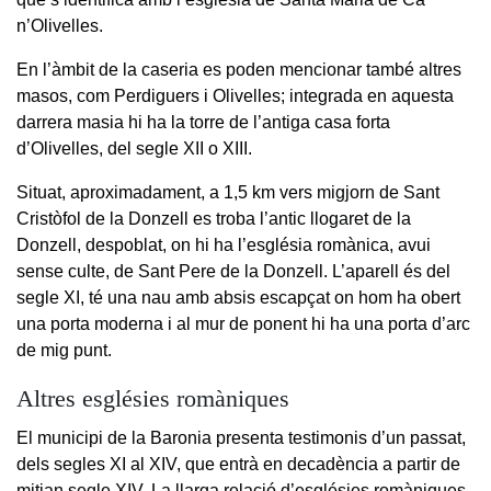
n’Olivelles.
En l’àmbit de la caseria es poden mencionar també altres
masos, com Perdiguers i Olivelles; integrada en aquesta
darrera masia hi ha la torre de l’antiga casa forta
d’Olivelles, del segle XII o XIII.
Situat, aproximadament, a 1,5 km vers migjorn de Sant
Cristòfol de la Donzell es troba l’antic llogaret de la
Donzell, despoblat, on hi ha l’església romànica, avui
sense culte, de Sant Pere de la Donzell. L’aparell és del
segle XI, té una nau amb absis escapçat on hom ha obert
una porta moderna i al mur de ponent hi ha una porta d’arc
de mig punt.
Altres esglésies romàniques
El municipi de la Baronia presenta testimonis d’un passat,
dels segles XI al XIV, que entrà en decadència a partir de
mitjan segle XIV. La llarga relació d’esglésies romàniques