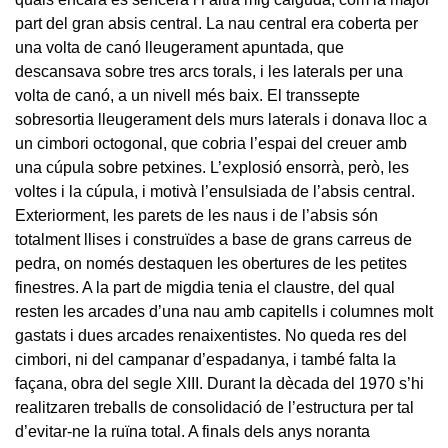
part del gran absis central. La nau central era coberta per
una volta de canó lleugerament apuntada, que
descansava sobre tres arcs torals, i les laterals per una
volta de canó, a un nivell més baix. El transsepte
sobresortia lleugerament dels murs laterals i donava lloc a
un cimbori octogonal, que cobria l’espai del creuer amb
una cúpula sobre petxines. L’explosió ensorrà, però, les
voltes i la cúpula, i motivà l’ensulsiada de l’absis central.
Exteriorment, les parets de les naus i de l’absis són
totalment llises i construïdes a base de grans carreus de
pedra, on només destaquen les obertures de les petites
finestres. A la part de migdia tenia el claustre, del qual
resten les arcades d’una nau amb capitells i columnes molt
gastats i dues arcades renaixentistes. No queda res del
cimbori, ni del campanar d’espadanya, i també falta la
façana, obra del segle XIII. Durant la dècada del 1970 s’hi
realitzaren treballs de consolidació de l’estructura per tal
d’evitar-ne la ruïna total. A finals dels anys noranta