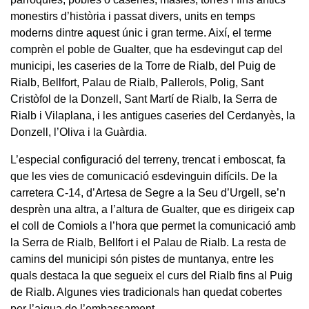
monestirs d’història i passat divers, units en temps
moderns dintre aquest únic i gran terme. Així, el terme
comprèn el poble de Gualter, que ha esdevingut cap del
municipi, les caseries de la Torre de Rialb, del Puig de
Rialb, Bellfort, Palau de Rialb, Pallerols, Polig, Sant
Cristòfol de la Donzell, Sant Martí de Rialb, la Serra de
Rialb i Vilaplana, i les antigues caseries del Cerdanyès, la
Donzell, l’Oliva i la Guàrdia.
L’especial configuració del terreny, trencat i emboscat, fa
que les vies de comunicació esdevinguin difícils. De la
carretera C-14, d’Artesa de Segre a la Seu d’Urgell, se’n
desprèn una altra, a l’altura de Gualter, que es dirigeix cap
el coll de Comiols a l’hora que permet la comunicació amb
la Serra de Rialb, Bellfort i el Palau de Rialb. La resta de
camins del municipi són pistes de muntanya, entre les
quals destaca la que segueix el curs del Rialb fins al Puig
de Rialb. Algunes vies tradicionals han quedat cobertes
per l’aigua de l’embassament.