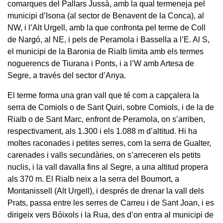
comarques del Pallars Jussà, amb la qual termeneja pel
municipi d’Isona (al sector de Benavent de la Conca), al
NW, i l’Alt Urgell, amb la que confronta pel terme de Coll
de Nargó, al NE, i pels de Peramola i Bassella a l’E. Al S,
el municipi de la Baronia de Rialb limita amb els termes
noguerencs de Tiurana i Ponts, i a l’W amb Artesa de
Segre, a través del sector d’Anya.
El terme forma una gran vall que té com a capçalera la
serra de Comiols o de Sant Quiri, sobre Comiols, i de la de
Rialb o de Sant Marc, enfront de Peramola, on s’arriben,
respectivament, als 1.300 i els 1.088 m d’altitud. Hi ha
moltes raconades i petites serres, com la serra de Gualter,
carenades i valls secundàries, on s’arreceren els petits
nuclis, i la vall davalla fins al Segre, a una altitud propera
als 370 m. El Rialb neix a la serra del Boumort, a
Montanissell (Alt Urgell), i després de drenar la vall dels
Prats, passa entre les serres de Carreu i de Sant Joan, i es
dirigeix vers Bóixols i la Rua, des d’on entra al municipi de