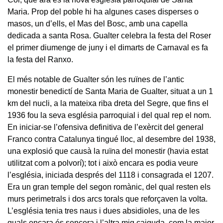
Maria. Prop del poble hi ha algunes cases disperses o
masos, un d’ells, el Mas del Bosc, amb una capella
dedicada a santa Rosa. Gualter celebra la festa del Roser
el primer diumenge de juny i el dimarts de Carnaval es fa
la festa del Ranxo.
El més notable de Gualter són les ruïnes de l’antic
monestir benedictí de Santa Maria de Gualter, situat a un 1
km del nucli, a la mateixa riba dreta del Segre, que fins el
1936 fou la seva església parroquial i del qual rep el nom.
En iniciar-se l’ofensiva definitiva de l’exèrcit del general
Franco contra Catalunya tingué lloc, al desembre del 1938,
una explosió que causà la ruïna del monestir (havia estat
utilitzat com a polvorí); tot i això encara es podia veure
l’església, iniciada després del 1118 i consagrada el 1207.
Era un gran temple del segon romànic, del qual resten els
murs perimetrals i dos arcs torals que reforçaven la volta.
L’església tenia tres naus i dues absidioles, una de les
quals encara és sencera i l’altra mig caiguda, com la major