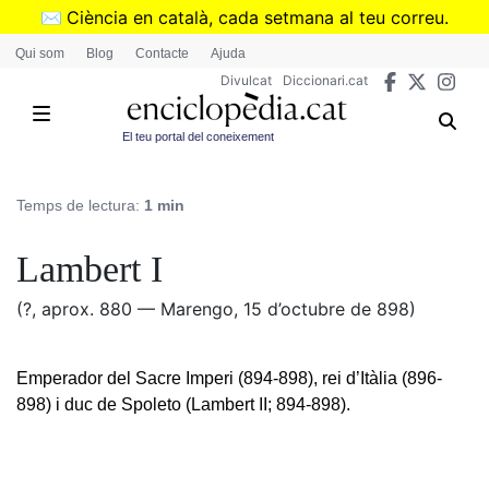
Vés
✉️
Ciència en català, cada setmana al teu correu.
al
➜
Subscriu-te al butlletí de Divulcat
.
Qui som
Blog
Contacte
Ajuda
contingut
Divulcat
Diccionari.cat
El teu portal del coneixement
Temps de lectura:
1 min
Lambert I
(?, aprox. 880 — Marengo, 15 d’octubre de 898)
Emperador del Sacre Imperi (894-898), rei d’Itàlia (896-
898) i duc de Spoleto (Lambert II; 894-898).