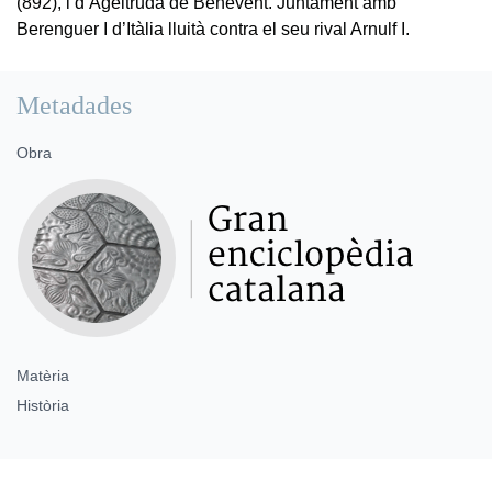
(892), i d’Ageltruda de Benevent. Juntament amb
Berenguer I d’Itàlia lluità contra el seu rival Arnulf I.
Metadades
Obra
Matèria
Història