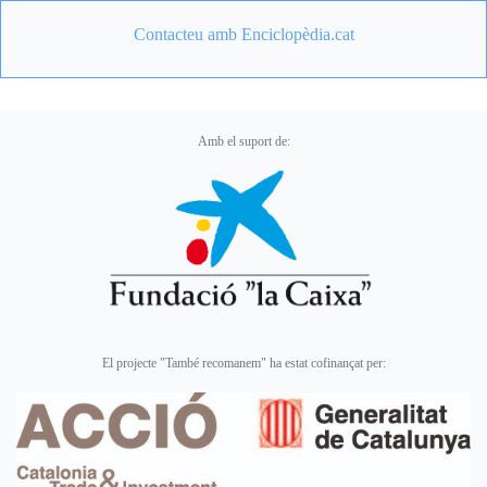
Contacteu amb Enciclopèdia.cat
Amb el suport de:
El projecte "També recomanem" ha estat cofinançat per: