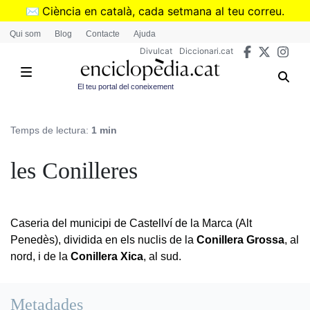
Vés
✉️
Ciència en català, cada setmana al teu correu.
al
➜
Subscriu-te al butlletí de Divulcat
.
Qui som
Blog
Contacte
Ajuda
contingut
Divulcat
Diccionari.cat
El teu portal del coneixement
Temps de lectura:
1 min
les Conilleres
Caseria del municipi de Castellví de la Marca (Alt
Penedès), dividida en els nuclis de la
Conillera Grossa
, al
nord, i de la
Conillera Xica
, al sud.
Metadades