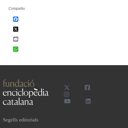
Compartiu
Facebook
X
Email
WhatsApp
Segells editorials