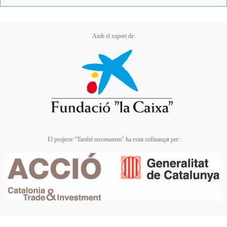
Amb el suport de:
El projecte "També recomanem" ha estat cofinançat per: