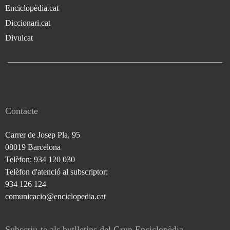
Enciclopèdia.cat
Diccionari.cat
Divulcat
Contacte
Carrer de Josep Pla, 95
08019 Barcelona
Telèfon: 934 120 030
Telèfon d'atenció al subscriptor:
934 126 124
comunicacio@enciclopedia.cat
Subscriu-te als butlletins del Grup Enciclopèdia