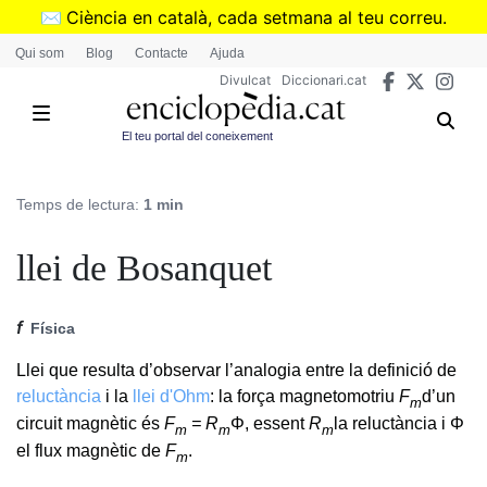
Vés
✉️
Ciència en català, cada setmana al teu correu.
al
➜
Subscriu-te al butlletí de Divulcat
.
Qui som
Blog
Contacte
Ajuda
contingut
Divulcat
Diccionari.cat
El teu portal del coneixement
Temps de lectura:
1 min
llei de Bosanquet
f
Física
Llei que resulta d’observar l’analogia entre la definició de
reluctància
i la
llei d'Ohm
: la força magnetomotriu
F
d’un
m
circuit magnètic és
F
= R
Φ, essent
R
la reluctància i Φ
m
m
m
el flux magnètic de
F
.
m