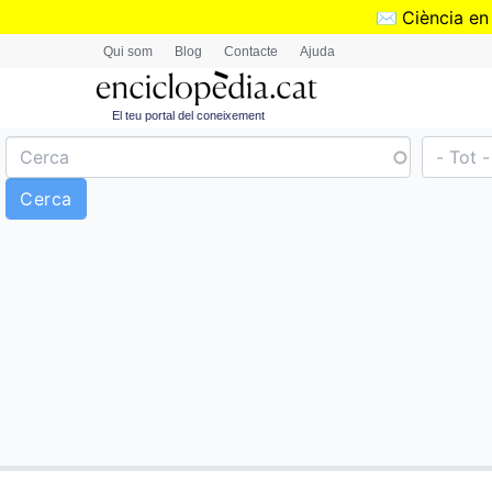
✉️
Ciència en
Qui som
Blog
Contacte
Ajuda
El teu portal del coneixement