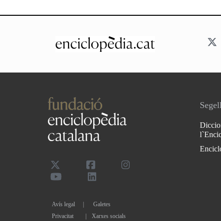
Segell
Diccio
l`Enci
Encicl
Avís legal
Galetes
Privacitat
|
Xarxes socials