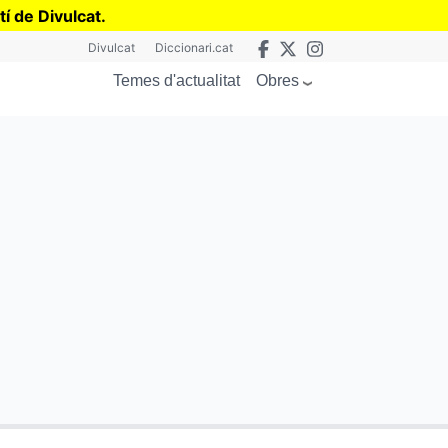
tí de Divulcat
.
Divulcat
Diccionari.cat
Obres
Temes d'actualitat