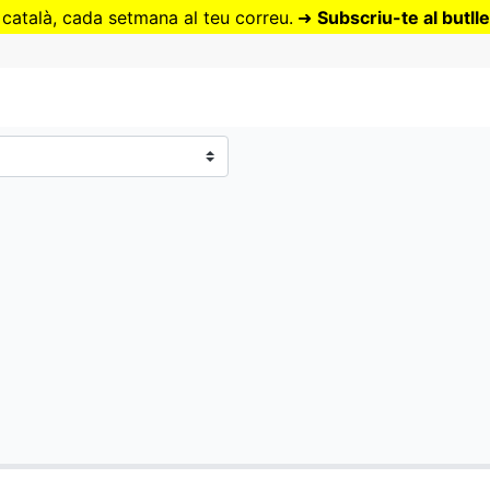
Vés
 català, cada setmana al teu correu.
➜
Subscriu-te al butlle
al
contingut