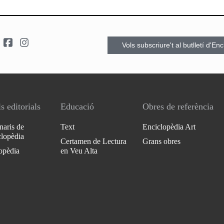
Vols subscriure't al butlletí d'En
s editorials
Educació
Obres de referència
naris de
Text
Enciclopèdia Art
clopèdia
Certamen de Lectura
Grans obres
opèdia
en Veu Alta