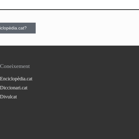
ciclopèdia.cat?
Coneixement
Enciclopèdia.cat
Diccionari.cat
Divulcat