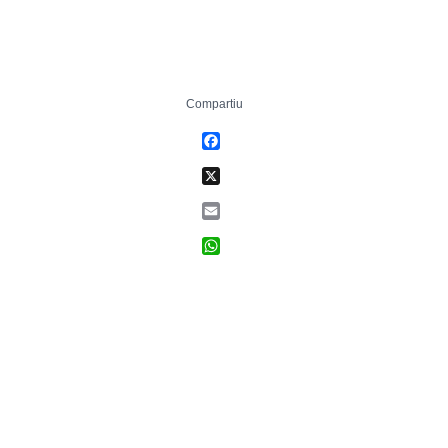
Compartiu
Facebook
X
Email
WhatsApp