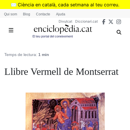
Vés
✉️
Ciència en català, cada setmana al teu correu.
al
➜
Subscriu-te al butlletí de Divulcat
.
Qui som
Blog
Contacte
Ajuda
contingut
Divulcat
Diccionari.cat
El teu portal del coneixement
Temps de lectura:
1 min
Llibre Vermell de Montserrat