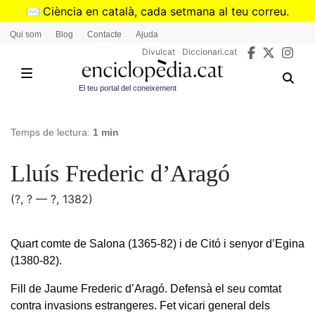
Vés
✉️
Ciència en català, cada setmana al teu correu.
al
➜
Subscriu-te al butlletí de Divulcat
.
Qui som
Blog
Contacte
Ajuda
contingut
Divulcat
Diccionari.cat
El teu portal del coneixement
Temps de lectura:
1 min
Lluís Frederic d’Aragó
(?, ? — ?, 1382)
Quart comte de Salona (1365-82) i de Citó i senyor d’Egina
(1380-82).
Fill de Jaume Frederic d’Aragó. Defensà el seu comtat
contra invasions estrangeres. Fet vicari general dels