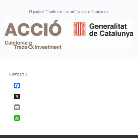
El projecte "També recomanem" ha estat cofinançat per:
Compartiu
Facebook
X
Email
WhatsApp