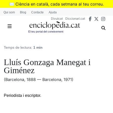
Vés
✉️
Ciència en català, cada setmana al teu correu.
al
➜
Subscriu-te al butlletí de Divulcat
.
Qui som
Blog
Contacte
Ajuda
contingut
Divulcat
Diccionari.cat
El teu portal del coneixement
Temps de lectura:
1 min
Lluís Gonzaga Manegat i
Giménez
(Barcelona, 1888 — Barcelona, 1971)
Periodista i escriptor.