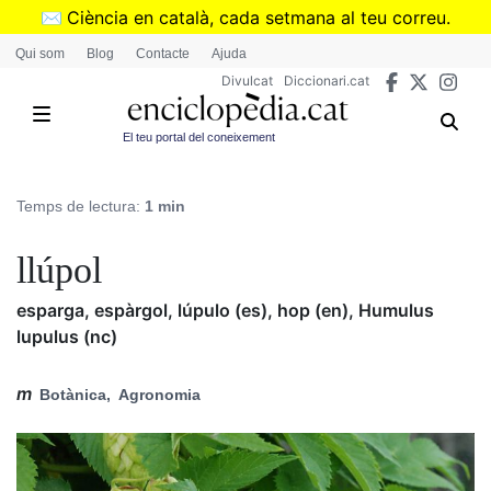
Vés
✉️
Ciència en català, cada setmana al teu correu.
al
➜
Subscriu-te al butlletí de Divulcat
.
Qui som
Blog
Contacte
Ajuda
contingut
Divulcat
Diccionari.cat
El teu portal del coneixement
Temps de lectura:
1 min
llúpol
esparga, espàrgol, lúpulo (es), hop (en), Humulus
lupulus (nc)
m
Botànica
Agronomia