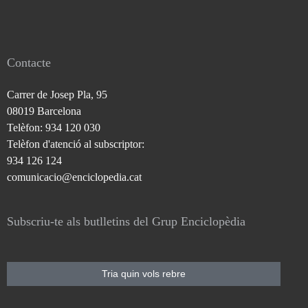
Contacte
Carrer de Josep Pla, 95
08019 Barcelona
Telèfon: 934 120 030
Telèfon d'atenció al subscriptor:
934 126 124
comunicacio@enciclopedia.cat
Subscriu-te als butlletins del Grup Enciclopèdia
Tria quin vols rebre