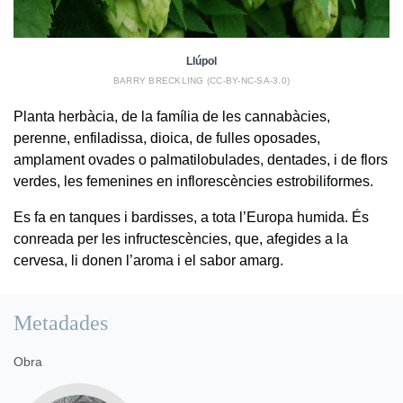
Llúpol
BARRY BRECKLING (CC-BY-NC-SA-3.0)
Planta herbàcia, de la família de les cannabàcies,
perenne, enfiladissa, dioica, de fulles oposades,
amplament ovades o palmatilobulades, dentades, i de flors
verdes, les femenines en inflorescències estrobiliformes.
Es fa en tanques i bardisses, a tota l’Europa humida. És
conreada per les infructescències, que, afegides a la
cervesa, li donen l’aroma i el sabor amarg.
Metadades
Obra