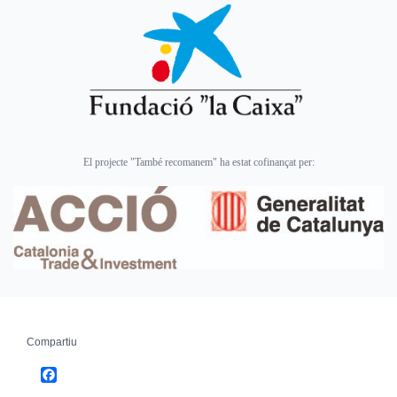
El projecte "També recomanem" ha estat cofinançat per:
Compartiu
Facebook