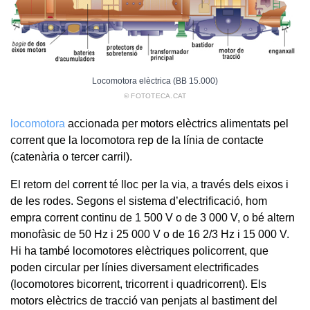
Locomotora elèctrica (BB 15.000)
© FOTOTECA.CAT
locomotora
accionada per motors elèctrics alimentats pel
corrent que la locomotora rep de la línia de contacte
(catenària o tercer carril).
El retorn del corrent té lloc per la via, a través dels eixos i
de les rodes. Segons el sistema d’electrificació, hom
empra corrent continu de 1 500 V o de 3 000 V, o bé altern
monofàsic de 50 Hz i 25 000 V o de 16 2/3 Hz i 15 000 V.
Hi ha també locomotores elèctriques policorrent, que
poden circular per línies diversament electrificades
(locomotores bicorrent, tricorrent i quadricorrent). Els
motors elèctrics de tracció van penjats al bastiment del