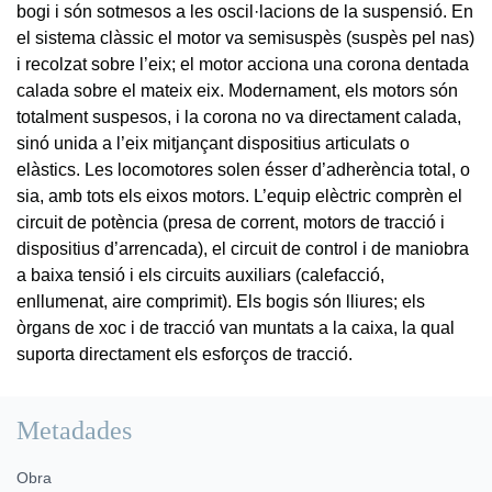
bogi i són sotmesos a les oscil·lacions de la suspensió. En
el sistema clàssic el motor va semisuspès (suspès pel nas)
i recolzat sobre l’eix; el motor acciona una corona dentada
calada sobre el mateix eix. Modernament, els motors són
totalment suspesos, i la corona no va directament calada,
sinó unida a l’eix mitjançant dispositius articulats o
elàstics. Les locomotores solen ésser d’adherència total, o
sia, amb tots els eixos motors. L’equip elèctric comprèn el
circuit de potència (presa de corrent, motors de tracció i
dispositius d’arrencada), el circuit de control i de maniobra
a baixa tensió i els circuits auxiliars (calefacció,
enllumenat, aire comprimit). Els bogis són lliures; els
òrgans de xoc i de tracció van muntats a la caixa, la qual
suporta directament els esforços de tracció.
Metadades
Obra