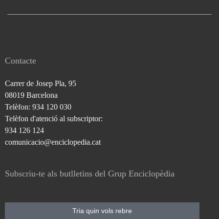
Contacte
Carrer de Josep Pla, 95
08019 Barcelona
Telèfon: 934 120 030
Telèfon d'atenció al subscriptor:
934 126 124
comunicacio@enciclopedia.cat
Subscriu-te als butlletins del Grup Enciclopèdia
Tria quin vols rebre