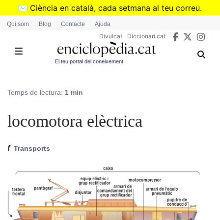
Vés
✉️
Ciència en català, cada setmana al teu correu.
al
➜
Subscriu-te al butlletí de Divulcat
.
Qui som
Blog
Contacte
Ajuda
contingut
Divulcat
Diccionari.cat
El teu portal del coneixement
Temps de lectura:
1 min
locomotora elèctrica
f
Transports