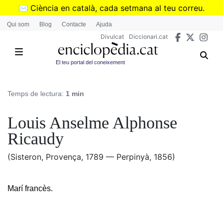
Vés
✉️
Ciència en català, cada setmana al teu correu.
al
➜
Subscriu-te al butlletí de Divulcat
.
Qui som
Blog
Contacte
Ajuda
contingut
Divulcat
Diccionari.cat
El teu portal del coneixement
Temps de lectura:
1 min
Louis Anselme Alphonse
Ricaudy
(Sisteron, Provença, 1789 — Perpinyà, 1856)
Marí francès.