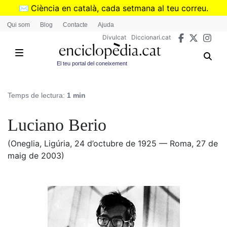
Vés
✉️
Ciència en català, cada setmana al teu correu.
al
➜
Subscriu-te al butlletí de Divulcat
.
Qui som
Blog
Contacte
Ajuda
contingut
Divulcat
Diccionari.cat
El teu portal del coneixement
Temps de lectura:
1 min
Luciano Berio
(Oneglia, Ligúria, 24 d’octubre de 1925 — Roma, 27 de
maig de 2003)