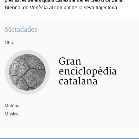
premis, entre els quals cal esmentar el Lleó d’Or de la
Biennal de Venècia al conjunt de la seva trajectòria.
Metadades
Obra
Matèria
Música