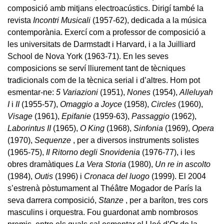
composició amb mitjans electroacústics. Dirigí també la
revista
Incontri Musicali
(1957-62), dedicada a la música
contemporània. Exercí com a professor de composició a
les universitats de Darmstadt i Harvard, i a la Juilliard
School de Nova York (1963-71). En les seves
composicions se serví lliurement tant de tècniques
tradicionals com de la tècnica serial i d’altres. Hom pot
esmentar-ne:
5 Variazioni
(1951),
Nones
(1954),
Alleluyah
I
i
II
(1955-57),
Omaggio a Joyce
(1958),
Circles
(1960),
Visage
(1961),
Epifanie
(1959-63),
Passaggio
(1962),
Laborintus II
(1965),
O King
(1968),
Sinfonia
(1969),
Opera
(1970),
Sequenze
, per a diversos instruments solistes
(1965-75),
Il Ritorno degli Snovidenia
(1976-77), i les
obres dramàtiques
La Vera Storia
(1980),
Un re in ascolto
(1984),
Outis
(1996) i
Cronaca del luogo
(1999). El 2004
s’estrenà pòstumament al Théâtre Mogador de París la
seva darrera composició,
Stanze
, per a baríton, tres cors
masculins i orquestra. Fou guardonat amb nombrosos