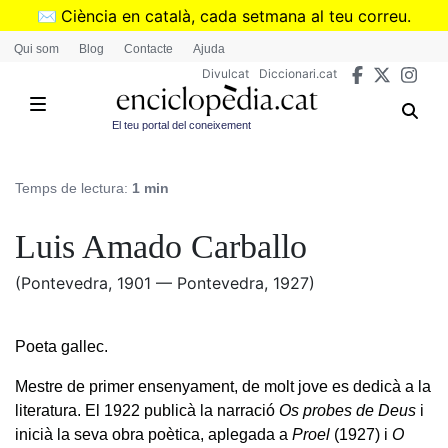
Vés
✉️
Ciència en català, cada setmana al teu correu.
al
➜
Subscriu-te al butlletí de Divulcat
.
Qui som
Blog
Contacte
Ajuda
contingut
Divulcat
Diccionari.cat
El teu portal del coneixement
Temps de lectura:
1 min
Luis Amado Carballo
(Pontevedra, 1901 — Pontevedra, 1927)
Poeta gallec.
Mestre de primer ensenyament, de molt jove es dedicà a la
literatura. El 1922 publicà la narració
Os probes de Deus
i
inicià la seva obra poètica, aplegada a
Proel
(1927) i
O