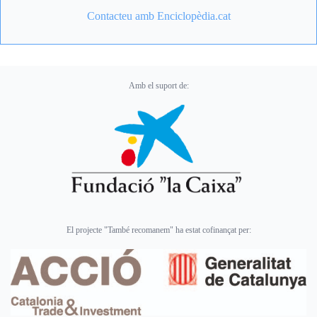
Contacteu amb Enciclopèdia.cat
Amb el suport de:
El projecte "També recomanem" ha estat cofinançat per: