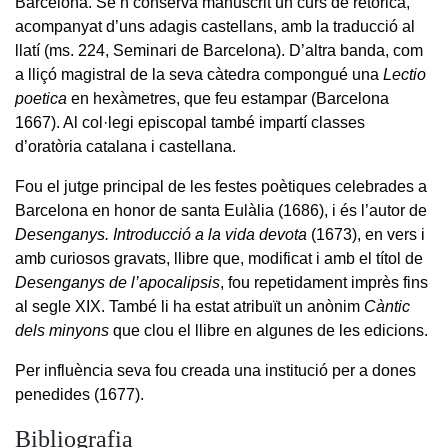
Barcelona. Se’n conserva manuscrit un curs de retòrica,
acompanyat d’uns adagis castellans, amb la traducció al
llatí (ms. 224, Seminari de Barcelona). D’altra banda, com
a lliçó magistral de la seva càtedra compongué una
Lectio
poetica
en hexàmetres, que feu estampar (Barcelona
1667). Al col·legi episcopal també impartí classes
d’oratòria catalana i castellana.
Fou el jutge principal de les festes poètiques celebrades a
Barcelona en honor de santa Eulàlia (1686), i és l’autor de
Desenganys. Introducció a la vida devota
(1673), en vers i
amb curiosos gravats, llibre que, modificat i amb el títol de
Desenganys de l’apocalipsis
, fou repetidament imprès fins
al segle XIX. També li ha estat atribuït un anònim
Càntic
dels minyons
que clou el llibre en algunes de les edicions.
Per influència seva fou creada una institució per a dones
penedides (1677).
Bibliografia