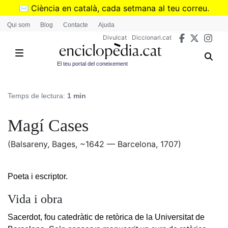
Vés
✉️
Ciència en català, cada setmana al teu correu.
al
➜
Subscriu-te al butlletí de Divulcat
.
Qui som
Blog
Contacte
Ajuda
contingut
Divulcat
Diccionari.cat
El teu portal del coneixement
Temps de lectura:
1 min
Magí Cases
(Balsareny, Bages, ~1642 — Barcelona, 1707)
Poeta i escriptor.
Vida i obra
Sacerdot, fou catedràtic de retòrica de la Universitat de