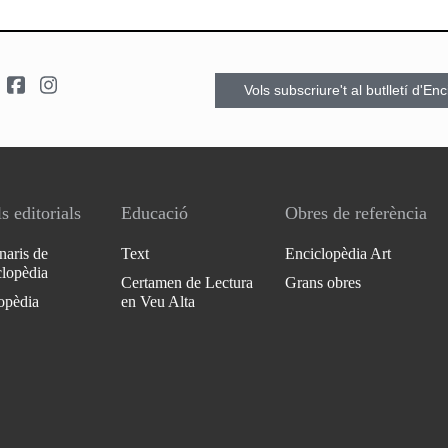
Vols subscriure't al butlletí d'En
s editorials
Educació
Obres de referència
naris de
Text
Enciclopèdia Art
clopèdia
Certamen de Lectura
Grans obres
opèdia
en Veu Alta