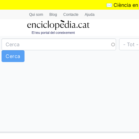
✉️
Ciència en
Qui som
Blog
Contacte
Ajuda
El teu portal del coneixement