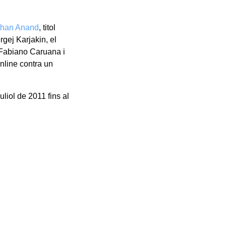
than Anand
, titol
rgej Karjakin, el
 Fabiano Caruana i
nline contra un
liol de 2011 fins al