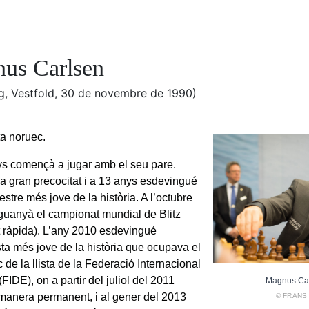
us Carlsen
g, Vestfold, 30 de novembre de 1990)
a noruec.
ys començà a jugar amb el seu pare.
a gran precocitat i a 13 anys esdevingué
stre més jove de la història. A l’octubre
guanyà el campionat mundial de Blitz
t ràpida). L’any 2010 esdevingué
sta més jove de la història que ocupava el
c de la llista de la Federació Internacional
FIDE), on a partir del juliol del 2011
Magnus Car
 manera permanent, i al gener del 2013
© FRANS