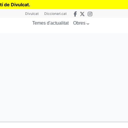
tí de Divulcat
.
Divulcat
Diccionari.cat
Obres
Temes d'actualitat