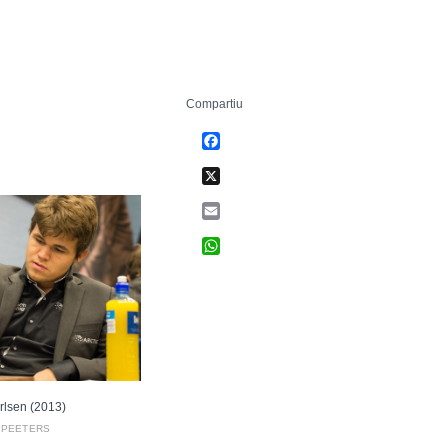
Compartiu
Facebook
X
Email
WhatsApp
lsen (2013)
 PEETERS