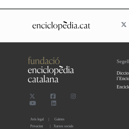
Segell
Diccio
l`Enci
Encicl
Avís legal
Galetes
Privacitat
|
Xarxes socials