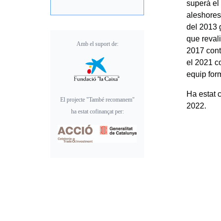
superà el
aleshore
del 2013 
que revali
Amb el suport de:
2017 cont
el 2021 c
equip for
Ha estat 
El projecte "També recomanem"
2022.
ha estat cofinançat per: