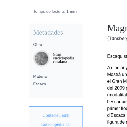
Temps de lectura:
1 min
Magn
Metadades
(Tønsber
Obra
Escaquist
A cinc an
Mostrà un
Matèria
el Gran Me
Escacs
del 2009 
(modalita
l’escaqui
primer llo
Contacteu amb
d'Escacs (
figura de
Enciclopèdia.cat