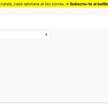
Vés
 català, cada setmana al teu correu.
➜
Subscriu-te al butlle
al
contingut