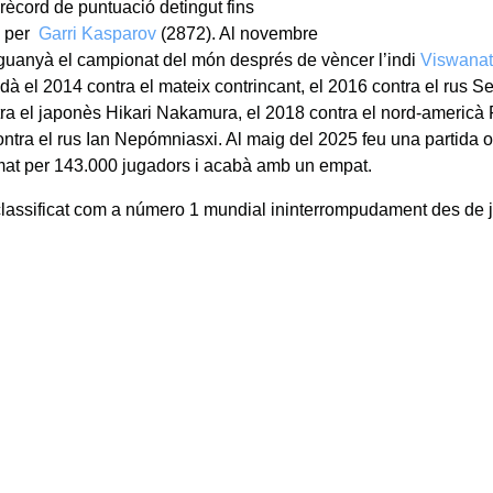
 rècord de puntuació detingut fins
s per
Garri Kasparov
(2872). Al novembre
guanyà el campionat del món després de vèncer l’indi
Viswana
dà el 2014 contra el mateix contrincant, el 2016 contra el rus Se
ra el japonès Hikari Nakamura, el 2018 contra el nord-americà
ontra el rus Ian Nepómniasxi. Al maig del 2025 feu una partida o
mat per 143.000 jugadors i acabà amb un empat.
classificat com a número 1 mundial ininterrompudament des de ju