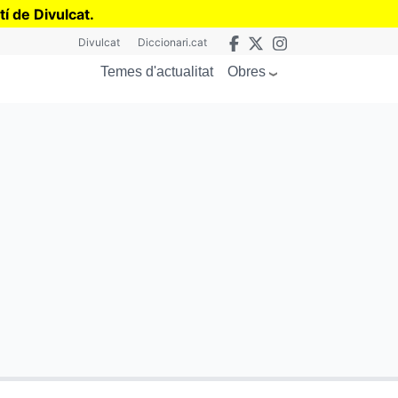
tí de Divulcat
.
Divulcat
Diccionari.cat
Obres
Temes d'actualitat