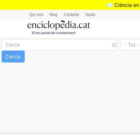
✉️
Ciència en
Qui som
Blog
Contacte
Ajuda
El teu portal del coneixement