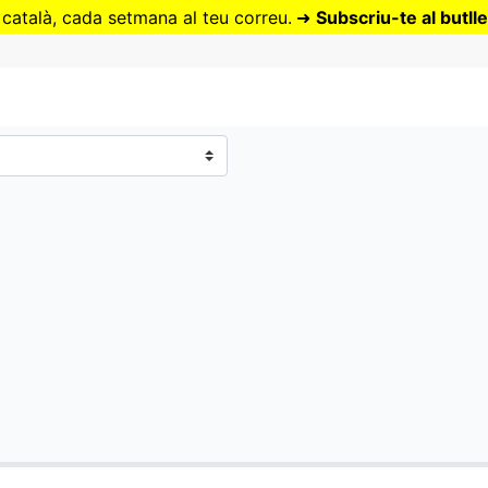
Vés
 català, cada setmana al teu correu.
➜
Subscriu-te al butlle
al
contingut