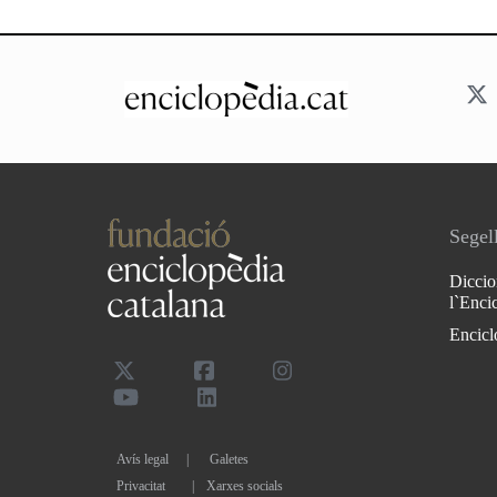
Segell
Diccio
l`Enci
Encicl
Avís legal
Galetes
Privacitat
|
Xarxes socials