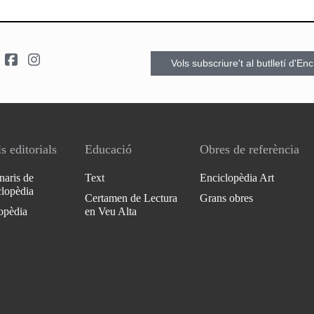
Vols subscriure't al butlletí d'En
s editorials
Educació
Obres de referència
naris de
Text
Enciclopèdia Art
clopèdia
Certamen de Lectura
Grans obres
opèdia
en Veu Alta