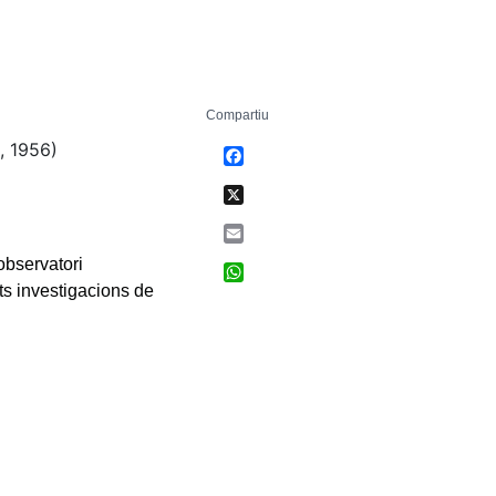
Compartiu
, 1956)
Facebook
X
Email
observatori
WhatsApp
ts investigacions de