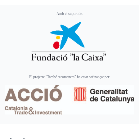
Amb el suport de:
El projecte "També recomanem" ha estat cofinançat per: