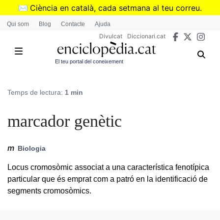
Vés
✉️
Ciència en català, cada setmana al teu correu.
al
➜
Subscriu-te al butlletí de Divulcat
.
Qui som
Blog
Contacte
Ajuda
contingut
Divulcat
Diccionari.cat
El teu portal del coneixement
Temps de lectura:
1 min
marcador genètic
m
Biologia
Locus cromosòmic associat a una característica fenotípica
particular que és emprat com a patró en la identificació de
segments cromosòmics.